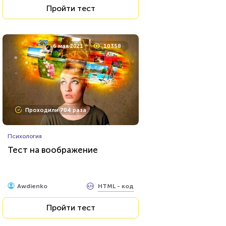
Пройти тест
17 декабря 2021
6891
6 мая 2021
10358
Проходили 1622 раза
Проходили 704 раза
Фильмы
Психология
Сможете назвать 100% этих
Тест на воображение
голливудских звёзд?
HTML - код
balynskiy
HTML - код
Awdienko
Пройти тест
Пройти тест