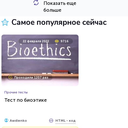
Показать еще
HTML - код
Awdienko
больше
Пройти тест
Самое популярное сейчас
8 апреля 2021
53735
22 февраля 2022
9716
Проходили 11745 раз
Проходили 1207 раз
Психология
Прочие тесты
Тест: Какое хобби вам
Тест по биоэтике
подойдет?
HTML - код
Awdienko
HTML - код
Awdienko
Пройти тест