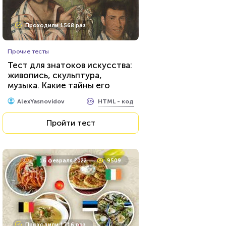
Проходили 1568 раз
Прочие тесты
Тест для знатоков искусства:
живопись, скульптура,
музыка. Какие тайны его
великих творцов вам
HTML - код
AlexYasnovidov
известны?
Пройти тест
16 февраля 2022
9509
Проходили 1716 раз