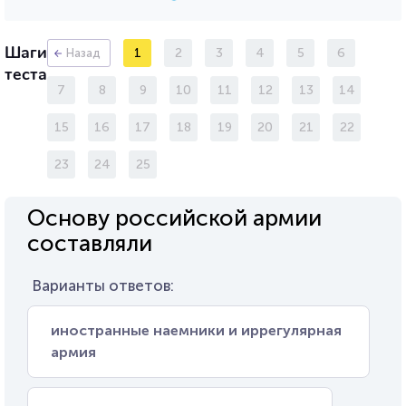
Шаги
1
2
3
4
5
6
Назад
теста
7
8
9
10
11
12
13
14
15
16
17
18
19
20
21
22
23
24
25
Основу российской армии
составляли
Варианты ответов:
иностранные наемники и иррегулярная
армия