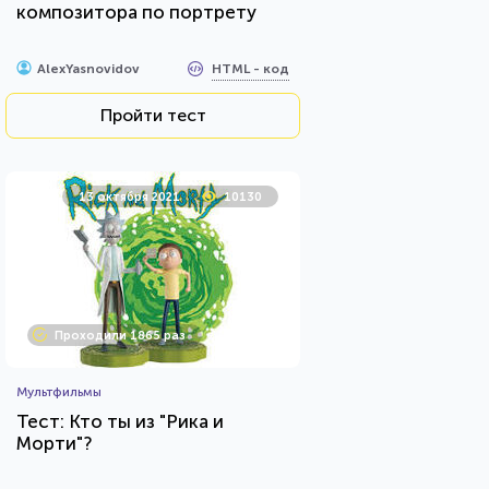
композитора по портрету
HTML - код
AlexYasnovidov
Пройти тест
13 октября 2021
10130
Проходили 1865 раз
Мультфильмы
Тест: Кто ты из "Рика и
Морти"?