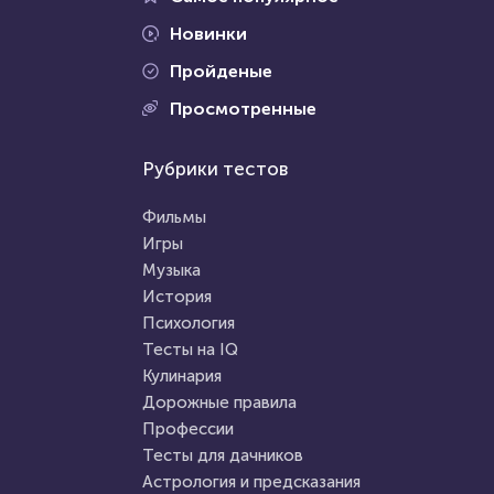
Новинки
Пройденые
Проходили 33817 раз
Просмотренные
Проходили 74645 раз
История
Рубрики тестов
Психология
Тест о жизни в СССР: 20
Тест на умственную
вопросов для тех, кто
Фильмы
отсталость
старше сорока лет...
Игры
Музыка
HTML - код
AlexYasnovidov
HTML - код
Awdienko
История
Пройти тест
Психология
Пройти тест
Тесты на IQ
Кулинария
Дорожные правила
8 июля 2021
11685
2 апреля 2022
7202
Профессии
Тесты для дачников
Астрология и предсказания