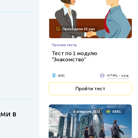
Проходили 25 раз
Прочие тесты
Тест по 1 модулю
"Знакомство"
HTML - код
didi
Пройти тест
ми в
8 февраля 2022
6881