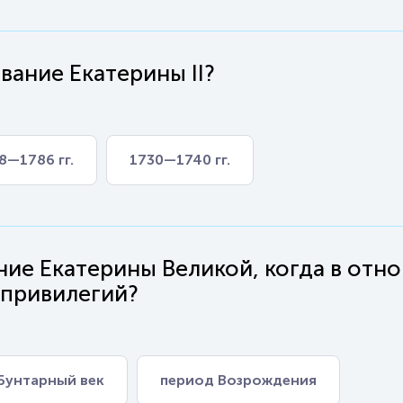
вание Екатерины II?
8—1786 гг.
1730—1740 гг.
ние Екатерины Великой, когда в отн
 привилегий?
Бунтарный век
период Возрождения