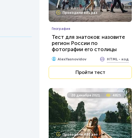
Проходили 881 раз
География
Тест для знатоков: назовите
регион России по
фотографии его столицы
HTML - код
AlexYasnovidov
Пройти тест
20 декабря 2021
4825
Проходили 480 раз