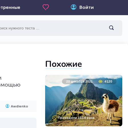
тренные
Войти
Похожие
м
20 декабря 2021
4120
помощью
Awdienko
Проходили 1034 раза