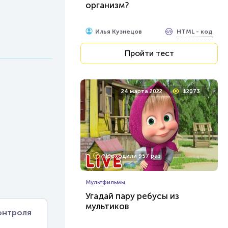
организм?
HTML - код
Илья Кузнецов
Пройти тест
24 марта 2022
12073
Проходили 957 раз
Мультфильмы
Угадай пару ребусы из
мультиков
онтроля