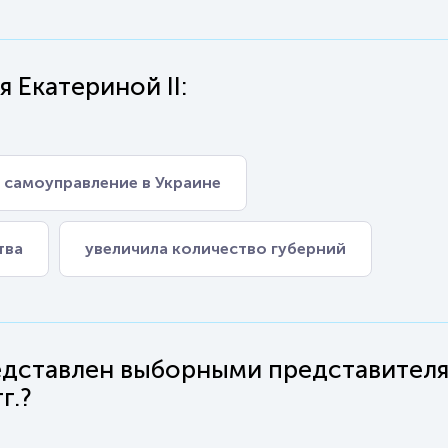
 Екатериной II:
 самоуправление в Украине
тва
увеличила количество губерний
редставлен выборными представителя
г.?