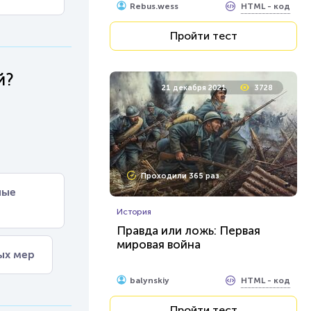
HTML - код
Rebus.wess
Пройти тест
й?
21 декабря 2021
3728
Проходили 365 раз
ные
История
Правда или ложь: Первая
мировая война
ых мер
HTML - код
balynskiy
Пройти тест