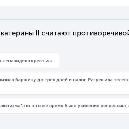
катерины II считают противоречиво
о ненавидела крестьян
изила барщину до трех дней и налог. Разрешила телес
лютизма", но в то же время было усиление репрессивн