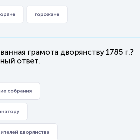
оряне
горожане
анная грамота дворянству 1785 г.?
ный ответ.
кие собрания
рнатору
дителей дворянства