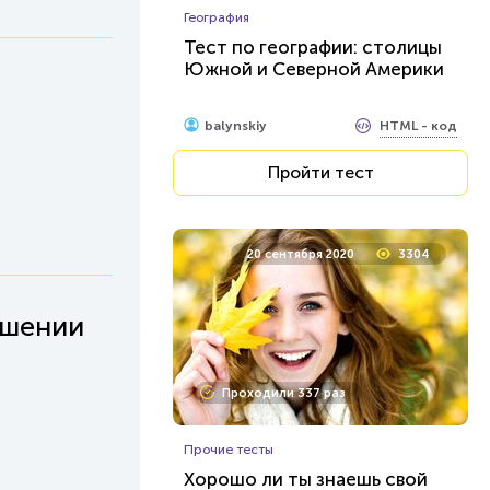
География
Тест по географии: столицы
Южной и Северной Америки
HTML - код
balynskiy
Пройти тест
20 сентября 2020
3304
ошении
Проходили 337 раз
Прочие тесты
Хорошо ли ты знаешь свой