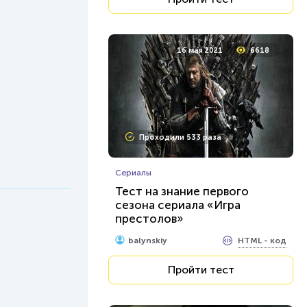
16 мая 2021
6618
Проходили 533 раза
Сериалы
Тест на знание первого
сезона сериала «Игра
престолов»
HTML - код
balynskiy
Пройти тест