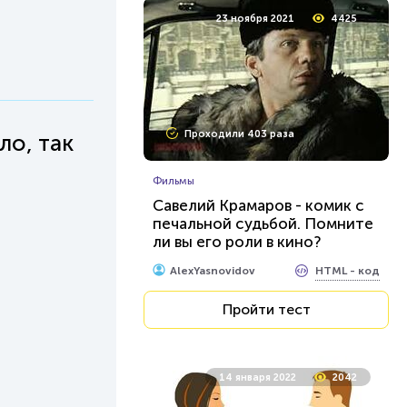
23 ноября 2021
4425
Проходили 403 раза
ло, так
Фильмы
Савелий Крамаров - комик с
печальной судьбой. Помните
ли вы его роли в кино?
HTML - код
AlexYasnovidov
Пройти тест
14 января 2022
2042