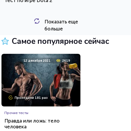
Тест по игре Dota 2
Показать еще
HTML - код
Awdienko
больше
Пройти тест
Самое популярное сейчас
5 октября 2021
27245
12 декабря 2021
2619
Проходили 9706 раз
Проходили 181 раз
Психология
Прочие тесты
Тест на уникальность: "Что
Правда или ложь: тело
Вы видите первым?"
человека