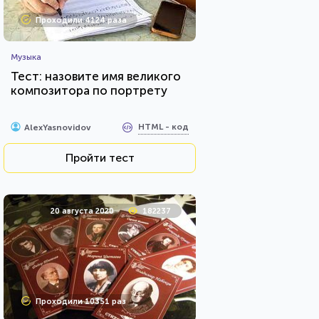
Проходили 4124 раза
Музыка
Тест: назовите имя великого
композитора по портрету
HTML - код
AlexYasnovidov
Пройти тест
20 августа 2020
182237
Проходили 10351 раз