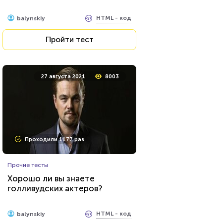
HTML - код
Awdienko
HTML - код
balynskiy
Пройти тест
Пройти тест
9 августа 2021
27184
27 августа 2021
8003
Проходили 7462 раза
Проходили 1177 раз
Психология
Прочие тесты
Тест: Мизантроп ли вы?
Хорошо ли вы знаете
голливудских актеров?
HTML - код
Awdienko
HTML - код
balynskiy