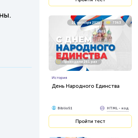
ны.
21 октября 2021
7363
Проходили 261 раз
История
День Народного Единства
HTML - код
Biblio51
Пройти тест