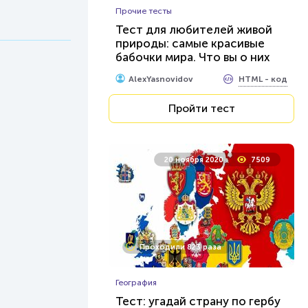
Прочие тесты
Тест для любителей живой
природы: самые красивые
бабочки мира. Что вы о них
знаете?
HTML - код
AlexYasnovidov
Пройти тест
20 ноября 2020
7509
Проходили 823 раза
География
Тест: угадай страну по гербу