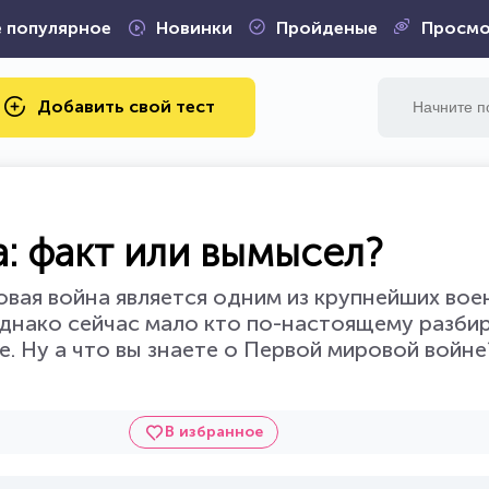
 популярное
Новинки
Пройденые
Просмо
Добавить свой тест
: факт или вымысел?
ровая война является одним из крупнейших во
Однако сейчас мало кто по-настоящему разбир
. Ну а что вы знаете о Первой мировой войн
В избранное