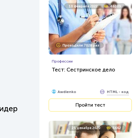
10 февраля 2022
46089
Проходили 7028 раз
Профессии
Тест: Сестринское дело
HTML - код
Awdienko
Пройти тест
лидер
25 декабря 2020
5662