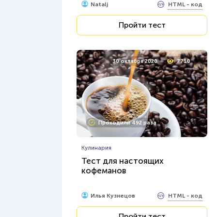
HTML - код
Natalj
Пройти тест
30 октября 2020
7710
Проходили 492 раза
Кулинария
Тест для настоящих
кофеманов
HTML - код
Илья Кузнецов
Пройти тест