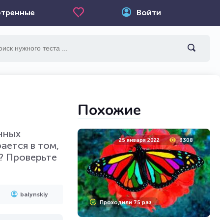
тренные
Войти
Похожие
енных
25 января 2022
3308
ается в том,
е? Проверьте
balynskiy
Проходили 75 раз