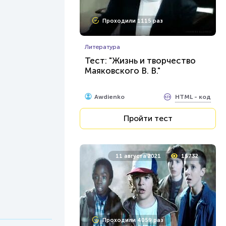
Проходили 1115 раз
Литература
Тест: "Жизнь и творчество
Маяковского В. В."
HTML - код
Awdienko
Пройти тест
11 августа 2021
15732
Проходили 4059 раз