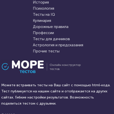
HTML - код
12345
История
Пройти тест
Психология
Пройти тест
Тесты на IQ
Кулинария
Дорожные правила
30 октября 2020
12439
26 августа 2020
3800
Профессии
Тесты для дачников
Астрология и предсказания
Прочие тесты
Проходили 1016 раз
Проходили 428 раз
Онлайн конструктор
тестов
Профессии
География
Сможете ли вы стать
Тест: Какие самые большие
писателем?
Можете встраивать тесты на Ваш сайт с помощью html-кода.
города мира?
Тест публикуется на нашем сайте и отображается на других
HTML - код
сайтах. Гибкие настройки результатов. Возможность
Илья Кузнецов
HTML - код
Илья Кузнецов
поделиться тестом с друзьями.
Пройти тест
Пройти тест