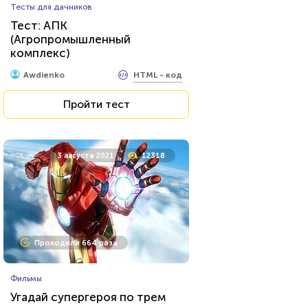
Тесты для дачников
Тест на знание советского
Тест: АПК
фильма «Иван Васильевич
(Агропромышленный
меняет профессию»
комплекс)
HTML - код
Илья Кузнецов
HTML - код
Awdienko
Пройти тест
Пройти тест
23 марта 2021
219790
3 августа 2021
12318
Проходили 74649 раз
Проходили 664 раза
Психология
Фильмы
Тест на умственную
Угадай супергероя по трем
отсталость