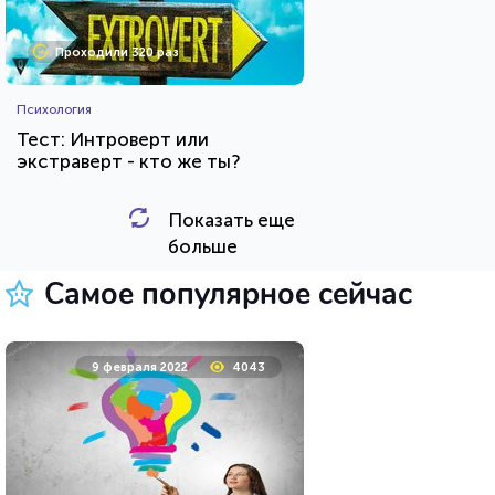
Проходили 320 раз
Психология
Тест: Интроверт или
экстраверт - кто же ты?
Показать еще
HTML - код
Awdienko
больше
Пройти тест
Самое популярное сейчас
10 февраля 2022
8177
9 февраля 2022
4043
Проходили 1307 раз