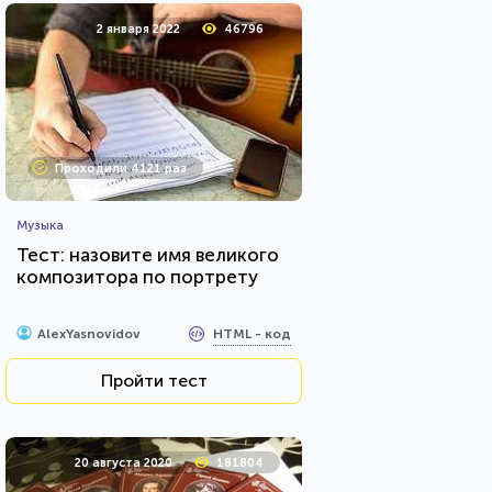
2 января 2022
46796
Проходили 4121 раз
Музыка
Тест: назовите имя великого
композитора по портрету
HTML - код
AlexYasnovidov
Пройти тест
20 августа 2020
181804