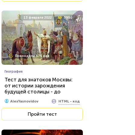
13 февраля 2022
5950
Проходили 576 раз
География
Тест для знатоков Москвы:
от истории зарождения
будущей столицы - до
присвоения звания «Город-
HTML - код
AlexYasnovidov
герой»
Пройти тест