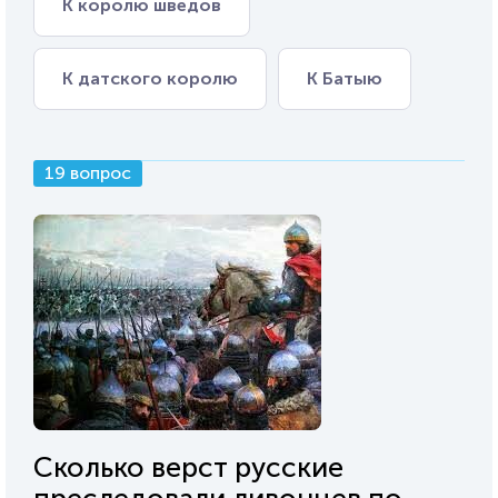
К королю шведов
К датского королю
К Батыю
19 вопрос
Сколько верст русские