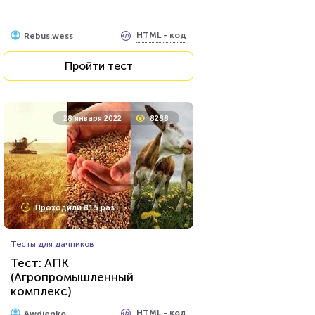
HTML - код
Rebus.wess
Пройти тест
28 января 2022
8288
Проходили 815 раз
Тесты для дачников
Тест: АПК
(Агропромышленный
комплекс)
HTML - код
Awdienko