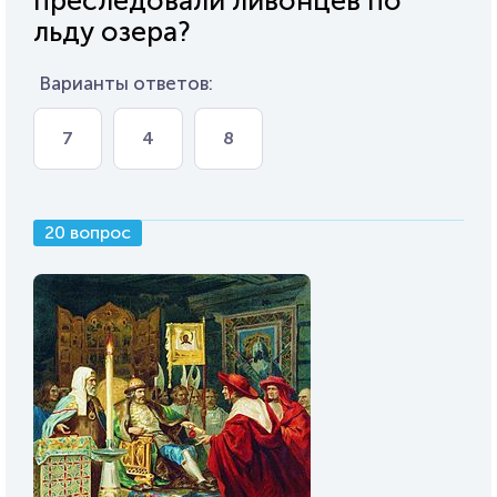
преследовали ливонцев по
льду озера?
Варианты ответов:
7
4
8
20 вопрос