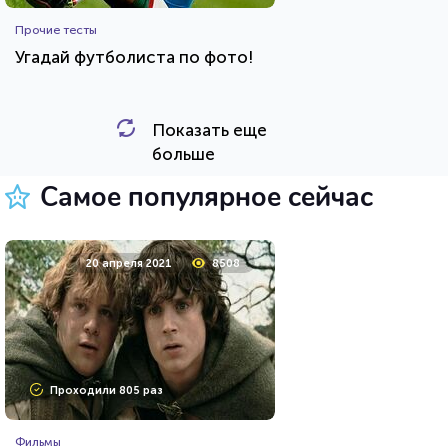
Прочие тесты
Угадай футболиста по фото!
Показать еще
HTML - код
Awdienko
больше
Пройти тест
Самое популярное сейчас
8 мая 2021
10542
20 апреля 2021
8508
Проходили 646 раз
Проходили 805 раз
Сериалы
Фильмы