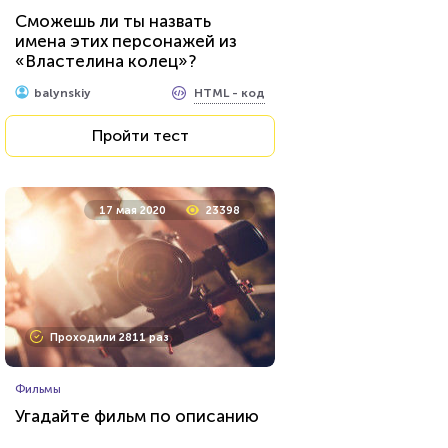
Тест на знание персонажей
Сможешь ли ты назвать
сериалов от Netflix
имена этих персонажей из
«Властелина колец»?
HTML - код
balynskiy
HTML - код
balynskiy
Пройти тест
Пройти тест
15 февраля 2022
53616
17 мая 2020
23398
Проходили 7539 раз
Проходили 2811 раз
Литература
Фильмы
Тест: Великие русские
Угадайте фильм по описанию
писатели