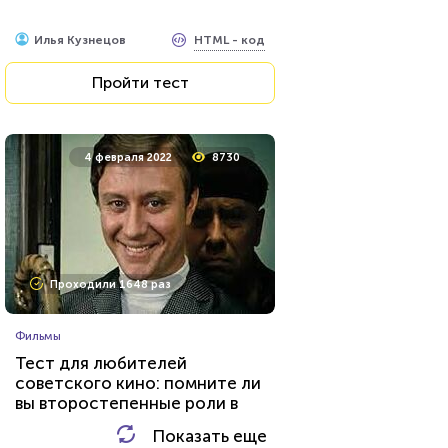
HTML - код
Awdienko
HTML - код
Илья Кузнецов
Пройти тест
Пройти тест
23 июня 2021
53683
4 февраля 2022
8730
Проходили 20937 раз
Проходили 1648 раз
Сериалы
Фильмы
Тест: «Какой ты вампир из
Тест для любителей
сериала "Дневники
советского кино: помните ли
вампира"»?
вы второстепенные роли в
HTML - код
Awdienko
знаменитых фильмах?
Показать еще
HTML - код
AlexYasnovidov