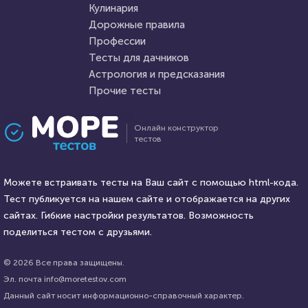
Кулинария
Дорожные правила
8 января 2022
4472
23 марта 2021
219829
Профессии
Тесты для дачников
Астрология и предсказания
Прочие тесты
Проходили 735 раз
Проходили 74654 раза
Онлайн конструктор
тестов
Литература
Психология
Тест на знание греческой и
Тест на умственную
римской мифологии
Можете встраивать тесты на Ваш сайт с помощью html-кода.
отсталость
Тест публикуется на нашем сайте и отображается на других
HTML - код
сайтах. Гибкие настройки результатов. Возможность
balynskiy
HTML - код
Awdienko
поделиться тестом с друзьями.
Пройти тест
Пройти тест
© 2026 Все права защищены.
Эл. почта info@moretestov.com
Данный сайт носит информационно-справочный характер.
5 января 2022
4422
27 апреля 2022
9653