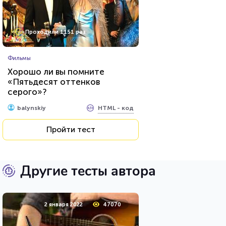
Проходили 1151 раз
Фильмы
Хорошо ли вы помните
«Пятьдесят оттенков
серого»?
HTML - код
balynskiy
Пройти тест
Другие тесты автора
2 января 2022
47070