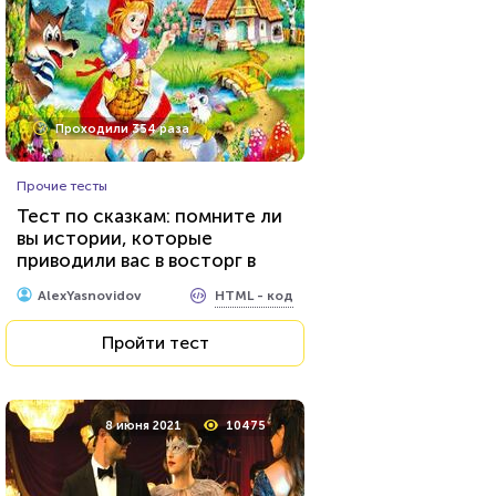
Проходили 354 раза
Прочие тесты
Тест по сказкам: помните ли
вы истории, которые
приводили вас в восторг в
детстве?
HTML - код
AlexYasnovidov
Пройти тест
8 июня 2021
10475