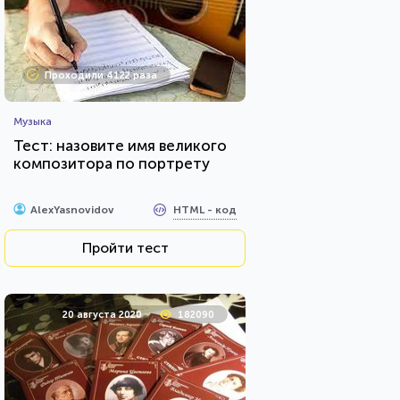
Проходили 4122 раза
Музыка
Тест: назовите имя великого
композитора по портрету
HTML - код
AlexYasnovidov
Пройти тест
20 августа 2020
182090