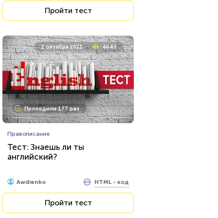
Пройти тест
2 октября 2021
4647
Проходили 177 раз
Правописание
Тест: Знаешь ли ты
английский?
HTML - код
Awdienko
Пройти тест