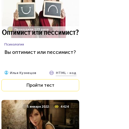
Проходили 20940 раз
Проходили 123 раза
Сериалы
Психология
Тест: «Какой ты вампир из
Вы оптимист или пессимист?
сериала "Дневники
вампира"»?
HTML - код
Awdienko
HTML - код
Илья Кузнецов
Пройти тест
Пройти тест
24 марта 2021
64462
5 января 2022
4424