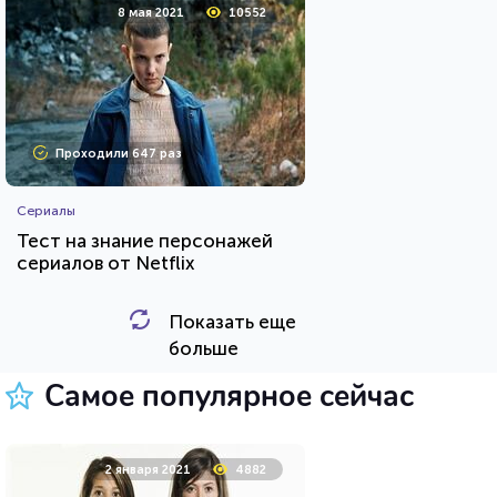
8 мая 2021
10552
Проходили 647 раз
Сериалы
Тест на знание персонажей
сериалов от Netflix
Показать еще
HTML - код
balynskiy
больше
Пройти тест
Самое популярное сейчас
23 июня 2021
53692
2 января 2021
4882