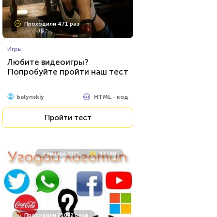
Проходили 22950 раз
Проходили 471 раз
Прочие тесты
Игры
Угадай футболиста по фото!
Любите видеоигры?
Попробуйте пройти наш тест
HTML - код
Awdienko
HTML - код
balynskiy
Пройти тест
Пройти тест
26 июля 2021
62463
2 января 2021
83780
Проходили 8033 раза
Проходили 21092 раза