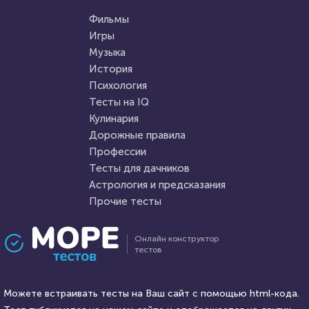
Угадаете, в какой игре был
Тест: "Хороший Вы человек
этот лис?
Фильмы
или злой?
Игры
Музыка
HTML - код
Илья Кузнецов
HTML - код
Awdienko
История
Пройти тест
Психология
Пройти тест
Тесты на IQ
Кулинария
Дорожные правила
15 февраля 2022
53619
28 сентября 2021
12167
Профессии
Тесты для дачников
Астрология и предсказания
Прочие тесты
Проходили 7539 раз
Проходили 1273 раза
Онлайн конструктор
тестов
Литература
Тесты на IQ
Тест: Великие русские
Викторина для 4 класса
писатели
Можете встраивать тесты на Ваш сайт с помощью html-кода.