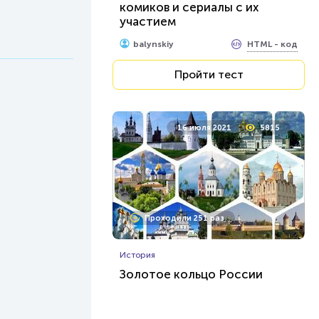
комиков и сериалы с их
участием
HTML - код
balynskiy
Пройти тест
16 июля 2021
5815
Проходили 251 раз
История
Золотое кольцо России