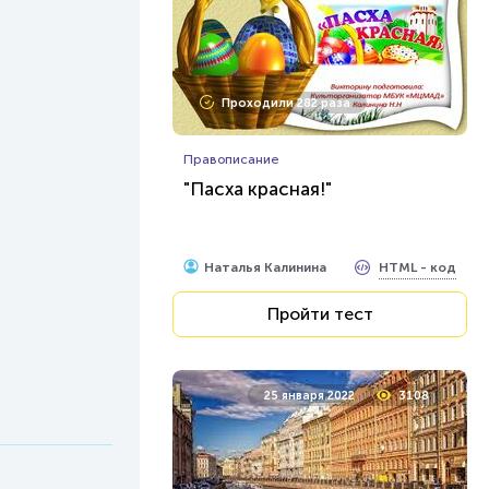
Проходили 282 раза
Правописание
"Пасха красная!"
HTML - код
Наталья Калинина
Пройти тест
25 января 2022
3108