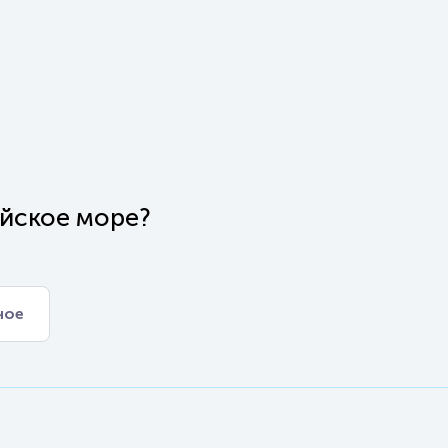
ейское море?
ное