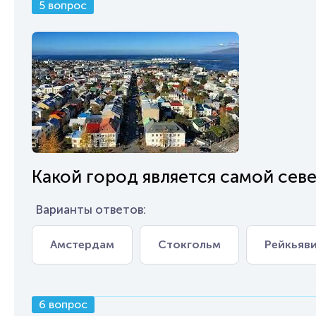
5 вопрос
Какой город является самой сев
Варианты ответов:
Амстердам
Стокгольм
Рейкьяв
6 вопрос