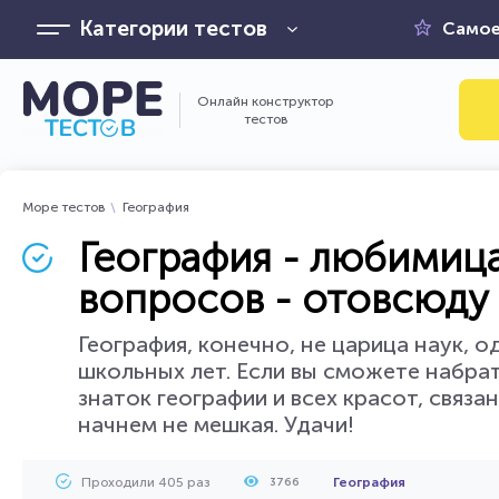
Категории тестов
Самое
Онлайн конструктор
тестов
Море тестов
География
География - любимица
вопросов - отовсюду 
География, конечно, не царица наук, 
школьных лет. Если вы сможете набрать
знаток географии и всех красот, связ
начнем не мешкая. Удачи!
Проходили 405 раз
География
3766