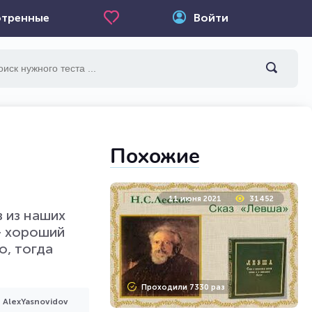
тренные
Войти
Похожие
11 июня 2021
31452
в из наших
 - хороший
о, тогда
Проходили 7330 раз
AlexYasnovidov