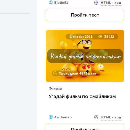
HTML - код
Biblio51
Пройти тест
1 января 2021
38422
Проходили 4573 раза
Фильмы
Угадай фильм по смайликам
HTML - код
Awdienko
Пройти тест