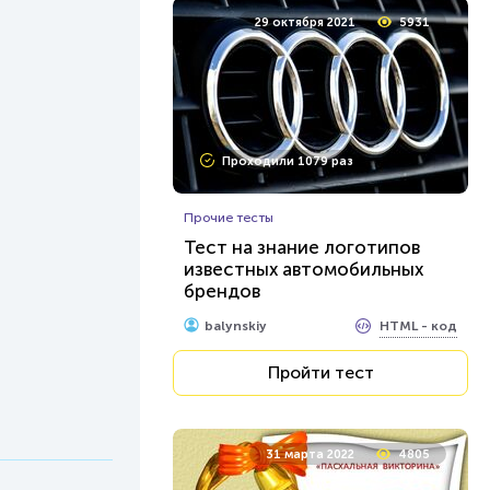
29 октября 2021
5931
Проходили 1079 раз
Прочие тесты
Тест на знание логотипов
известных автомобильных
брендов
HTML - код
balynskiy
Пройти тест
31 марта 2022
4805