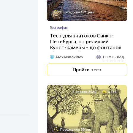
Проходили 171 раз
География
Тест для знатоков Санкт-
Петебурга: от реликвий
Кунст-камеры - до фонтанов
Петергофа
HTML - код
AlexYasnovidov
Пройти тест
8 апреля 2021
3435
Проходили 55 раз