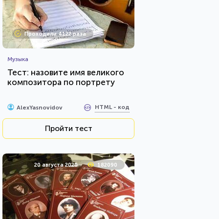
Проходили 4122 раза
Музыка
Тест: назовите имя великого
композитора по портрету
HTML - код
AlexYasnovidov
Пройти тест
20 августа 2020
182090