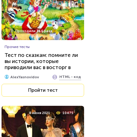
Проходили 354 раза
Прочие тесты
Тест по сказкам: помните ли
вы истории, которые
приводили вас в восторг в
детстве?
HTML - код
AlexYasnovidov
Пройти тест
8 июня 2021
10475