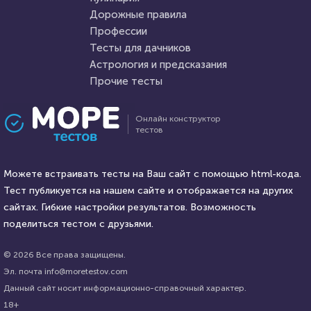
Дорожные правила
8 января 2022
4472
17 мая 2020
23397
Профессии
Тесты для дачников
Астрология и предсказания
Прочие тесты
Проходили 735 раз
Проходили 2811 раз
Онлайн конструктор
тестов
Литература
Фильмы
Тест на знание греческой и
Угадайте фильм по описанию
римской мифологии
Можете встраивать тесты на Ваш сайт с помощью html-кода.
Тест публикуется на нашем сайте и отображается на других
HTML - код
сайтах. Гибкие настройки результатов. Возможность
balynskiy
HTML - код
Илья Кузнецов
поделиться тестом с друзьями.
Пройти тест
Пройти тест
© 2026 Все права защищены.
Эл. почта info@moretestov.com
Данный сайт носит информационно-справочный характер.
5 января 2022
4422
27 апреля 2022
9653
18+