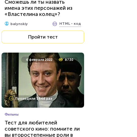
Сможешь ли ты назвать
сериалов от Netflix
имена этих персонажей из
«Властелина колец»?
HTML - код
balynskiy
HTML - код
balynskiy
Пройти тест
Пройти тест
15 февраля 2022
53616
4 февраля 2022
8730
Проходили 7539 раз
Проходили 1648 раз
Литература
Фильмы
Тест: Великие русские
Тест для любителей
писатели
советского кино: помните ли
вы второстепенные роли в