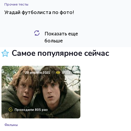
Прочие тесты
Угадай футболиста по фото!
Показать еще
HTML - код
Awdienko
больше
Пройти тест
Самое популярное сейчас
8 мая 2021
10542
20 апреля 2021
8508
Проходили 646 раз
Проходили 805 раз
Сериалы
Фильмы
Тест на знание персонажей