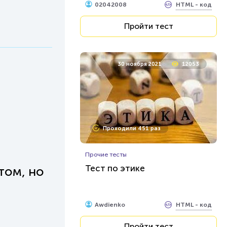
HTML - код
02042008
Пройти тест
30 ноября 2021
12053
Проходили 451 раз
Прочие тесты
Тест по этике
том, но
HTML - код
Awdienko
Пройти тест