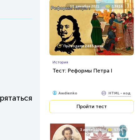
11 декабря 2021
13816
Проходили 2483 раза
История
Тест: Реформы Петра I
HTML - код
Awdienko
рятаться
Пройти тест
3 июня 2021
5796