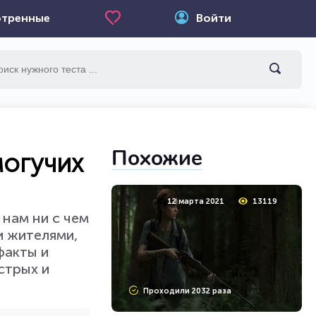
тренные
Войти
Похожие
могучих
12 марта 2021
13119
 нам ни с чем
и жителями,
факты и
стрых и
Проходили 2032 раза