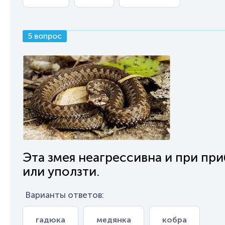
5 вопрос
Эта змея неагрессивна и при пр
или уползти.
Варианты ответов:
гадюка
медянка
кобра