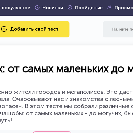
 популярное
Новинки
Пройденые
Просмо
Добавить свой тест
х: от самых маленьких до 
енно жители городов и мегаполисов. Это даёт
тела. Очаровывают нас и знакомства с лесным
езопасен. В этом тесте мы собрали различные 
чащобы: от самых маленьких - до могучих, бы
путь!