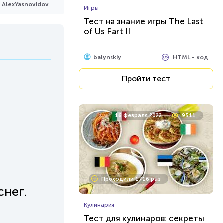
AlexYasnovidov
Игры
Тест на знание игры The Last
of Us Part II
HTML - код
balynskiy
Пройти тест
16 февраля 2022
9511
Проходили 1716 раз
снег.
Кулинария
Тест для кулинаров: секреты