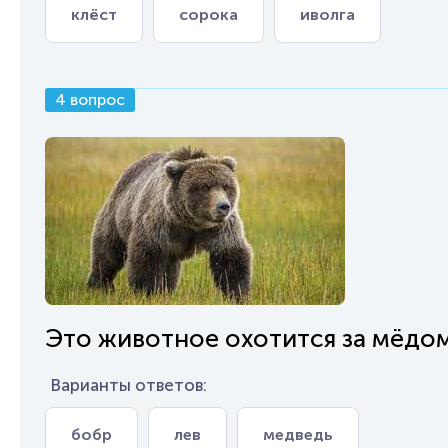
клёст
сорока
иволга
4 вопрос
Это животное охотится за мёдом
Варианты ответов:
бобр
лев
медведь