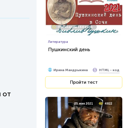
Проходили 164 раза
Литература
Пушкинский день
HTML - код
Ирина Мандрыкина
Пройти тест
 от
25 мая 2021
4822