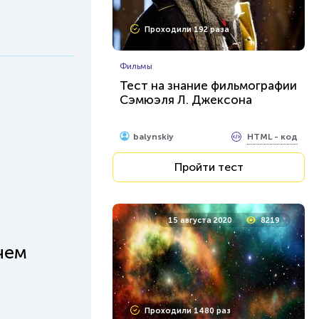
Проходили 192 раза
Фильмы
Тест на знание фильмографии
Сэмюэля Л. Джексона
HTML - код
balynskiy
Пройти тест
15 августа 2020
8219
чем
Проходили 1480 раз