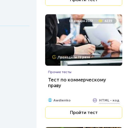
10 января 2022
4239
Проходили 72 раза
Прочие тесты
Тест по коммерческому
праву
HTML - код
Awdienko
Пройти тест