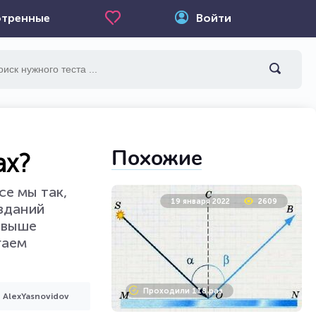
тренные
Войти
Похожие
ах?
се мы так,
19 января 2022
2609
озданий
- выше
гаем
Проходили 118 раз
AlexYasnovidov