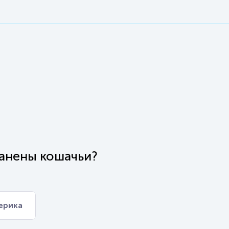
ранены кошачьи?
ерика