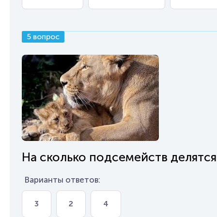
5 вопрос
На сколько подсемейств делятся
Варианты ответов:
3
2
4