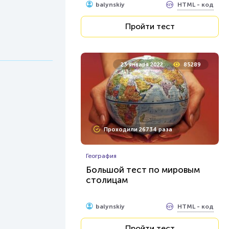
HTML - код
balynskiy
Пройти тест
23 января 2022
85289
Проходили 26734 раза
География
Большой тест по мировым
столицам
HTML - код
balynskiy
Пройти тест