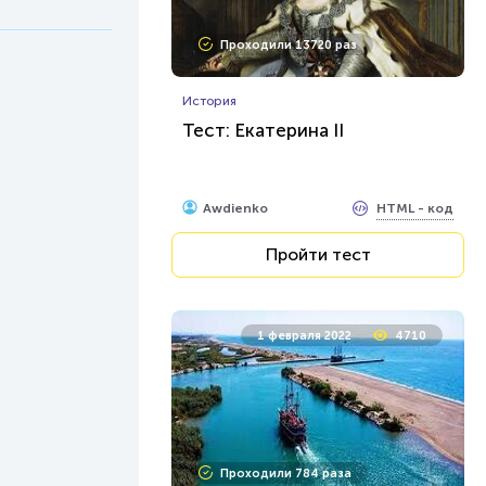
Проходили 13720 раз
История
Тест: Екатерина II
HTML - код
Awdienko
Пройти тест
1 февраля 2022
4710
Проходили 784 раза