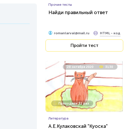
Прочие тесты
Найди правильный ответ
HTML - код
romanlarval@mail.ru
Пройти тест
28 октября 2020
3130
Проходили 71 раз
Литература
А.Е.Кулаковскай "Куоска"