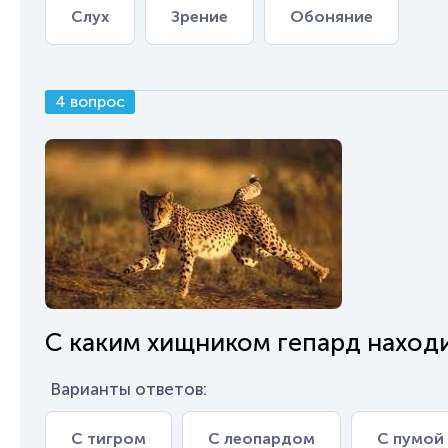
Слух
Зрение
Обоняние
4 вопрос
С каким хищником гепард находи
Варианты ответов:
С тигром
С леопардом
С пумой