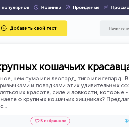
 популярное
Новинки
Пройденые
Просмо
Добавить свой тест
 крупных кошачьих красавц
е, чем пума или леопард, тигр или гепард...В
привычками и повадками этих удивительных с
яться их красоте, силе и ловкости, которые 
 знаете о крупных кошачьих хищниках? Предла
...
В избранное