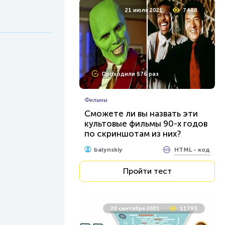
21 июля 2021
7488
Проходили 576 раз
Фильмы
Сможете ли вы назвать эти
культовые фильмы 90-х годов
по скриншотам из них?
HTML - код
balynskiy
Пройти тест
20 сентября 2021
11793