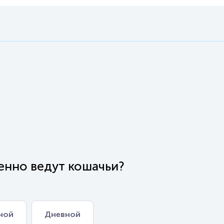
енно ведут кошачьи?
ной
Дневной