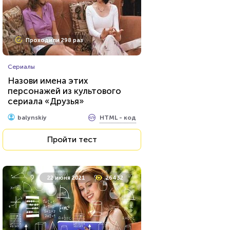
Проходили 7465 раз
Проходили 298 раз
Психология
Сериалы
Тест: Мизантроп ли вы?
Назови имена этих
персонажей из культового
сериала «Друзья»
HTML - код
Awdienko
HTML - код
balynskiy
Пройти тест
Пройти тест
4 февраля 2022
114960
22 июня 2021
26432