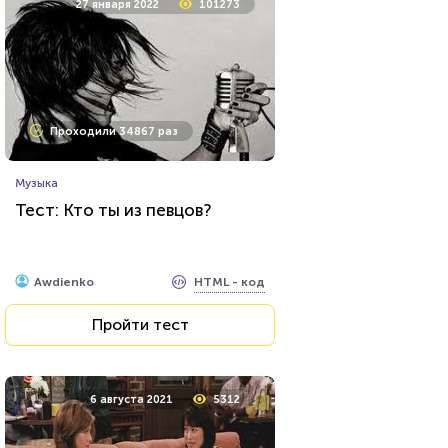
27 января 2022
101273
Проходили 9707 раз
Проходили 34867 раз
Психология
Музыка
Тест на уникальность: "Что
Тест: Кто ты из певцов?
Вы видите первым?"
HTML - код
Awdienko
HTML - код
Awdienko
Пройти тест
Пройти тест
9 августа 2021
27197
6 августа 2021
5312