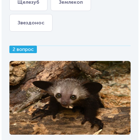
Щелезуб
Землекоп
Звездонос
2 вопрос