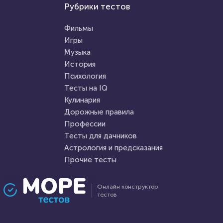
Психология
Рубрики тестов
Прочие тесты
Тест на умственную
Угадай логотип
отсталость
Фильмы
Игры
Музыка
HTML - код
Awdienko
HTML - код
Awdienko
История
Пройти тест
Психология
Пройти тест
Тесты на IQ
Кулинария
Дорожные правила
18 февраля 2021
160824
26 января 2022
11056
Профессии
Тесты для дачников
Астрология и предсказания
Прочие тесты
Проходили 59055 раз
Проходили 2223 раза
Онлайн конструктор
тестов
Психология
Психология
Тест: "Мое будущее. Каким
Тест: Проверь свою