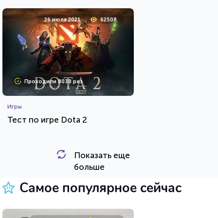
26 июля 2021
62508
Проходили 8038 раз
Игры
Тест по игре Dota 2
Показать еще
HTML - код
Awdienko
больше
Пройти тест
Самое популярное сейчас
5 октября 2021
27263