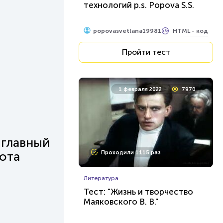
технологий p.s. Popova S.S.
HTML - код
popovasvetlana19981
Пройти тест
1 февраля 2022
7970
 главный
кота
Проходили 1115 раз
Литература
Тест: "Жизнь и творчество
Маяковского В. В."