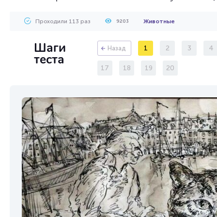
Проходили 113 раз
Животные
9203
Шаги
1
2
3
4
Назад
теста
17
18
19
20