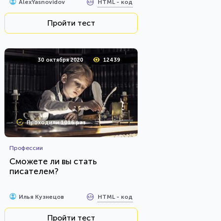
HTML - код
AlexYasnovidov
Пройти тест
30 октября 2020
12439
Проходили 1016 раз
Профессии
Сможете ли вы стать
писателем?
HTML - код
Илья Кузнецов
Пройти тест