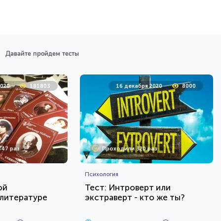
Давайте пройдем тесты
2020
181803
16 декабря 2020
8000
47 раз
Проходили 320 раз
Психология
ой
Тест: Интроверт или
 литературе
экстраверт - кто же ты?