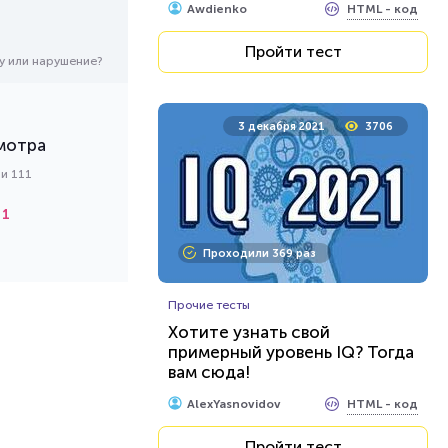
HTML - код
Awdienko
Пройти тест
у или нарушение?
3 декабря 2021
3706
мотра
и 111
1
Проходили 369 раз
Прочие тесты
Хотите узнать свой
примерный уровень IQ? Тогда
вам сюда!
HTML - код
AlexYasnovidov
Пройти тест