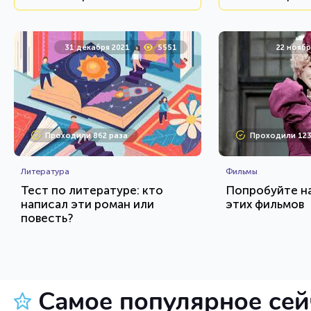
31 декабря 2021
5551
22 ноябр
Проходили 862 раза
Проходили 123
Литература
Фильмы
Тест по литературе: кто
Попробуйте н
написал эти роман или
этих фильмов
повесть?
HTML - код
AlexYasnovidov
balynskiy
Пройти тест
Пройт
Самое популярное се