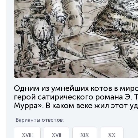
Одним из умнейших котов в миро
герой сатирического романа Э. Т
Мурра». В каком веке жил этот у
Варианты ответов:
ΧVІІІ
ΧVІІ
ΧІΧ
ΧΧ