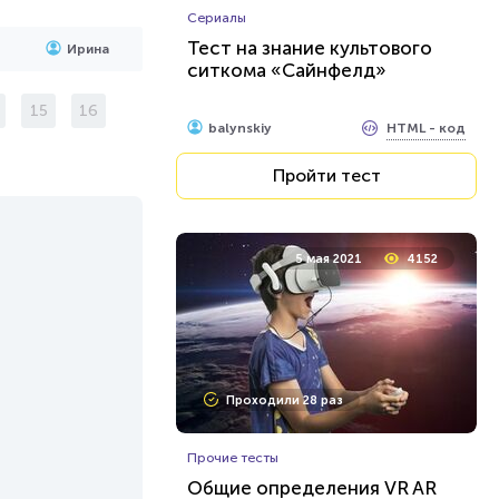
Сериалы
Тест на знание культового
Ирина
ситкома «Сайнфелд»
15
16
HTML - код
balynskiy
Пройти тест
5 мая 2021
4152
Проходили 28 раз
Прочие тесты
Общие определения VR AR