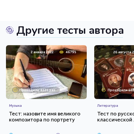
Другие тесты автора
2 января 2022
46795
20 августа 
Проходили 4121 раз
Проходили 103
Музыка
Литература
Тест: назовите имя великого
Тест по русск
композитора по портрету
классической