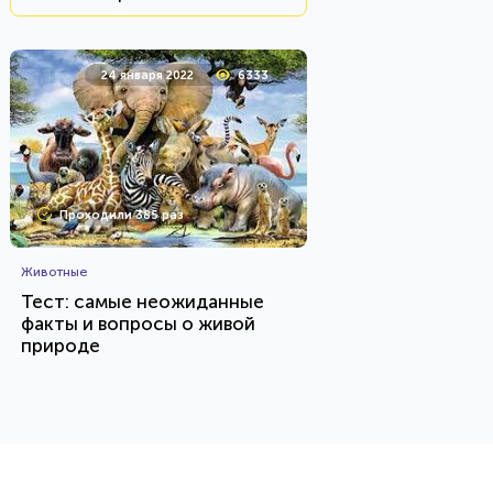
24 января 2022
6333
Проходили 385 раз
Животные
Тест: самые неожиданные
факты и вопросы о живой
природе
HTML - код
AlexYasnovidov
Пройти тест