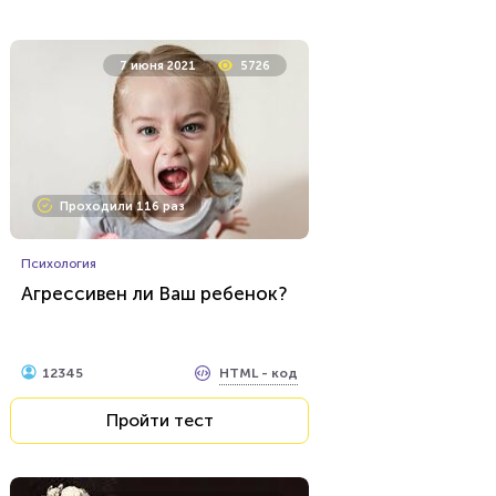
24 марта 2022
6248
7 июня 2021
5726
Проходили 248 раз
Проходили 116 раз
Игры
Математика Ребусы 1 Класс
Психология
Агрессивен ли Ваш ребенок?
HTML - код
Rebus.wess
Пройти тест
HTML - код
12345
Пройти тест