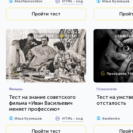
HTML - код
AlexYasnovidov
Илья Кузнецов
Пройти тест
Пройт
11 мая 2020
36724
23 марта 
Проходили 9897 раз
Проходили 74
Фильмы
Психология
Тест на знание советского
Тест на умств
фильма «Иван Васильевич
отсталость
меняет профессию»
HTML - код
Илья Кузнецов
Awdienko
Пройти тест
Пройт