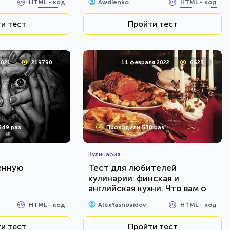
HTML - код
HTML - код
Awdienko
и тест
Пройти тест
2021
219790
11 февраля 2022
6625
649 раз
Проходили 530 раз
Кулинария
енную
Тест для любителей
кулинарии: финская и
английская кухни. Что вам о
них известно?
HTML - код
HTML - код
AlexYasnovidov
и тест
Пройти тест