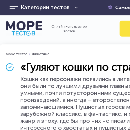
Категории тестов
Самое
Онлайн конструктор
тестов
Море тестов
Животные
«Гуляют кошки по ст
Кошки как персонажи появились в лите
они были то лучшими друзьями главных
умными, почти потусторонними сущест
произведений, а иногда – второстепен
запоминающимися. Пушистых героев мо
зарубежной классике, в фантастике, и
жанр и эпоху, где бы про них не писал
интересного о хвостатых и пушистых д