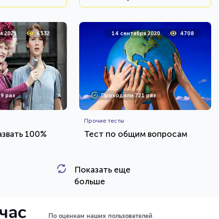
я 2021
6332
14 сентября 2020
4708
9 раз
Проходили 721 раз
Прочие тесты
азвать 100%
Тест по общим вопросам
Показать еще
HTML - код
HTML - код
Илья Кузнецов
больше
и тест
Пройти тест
йчас
По оценкам наших пользователей