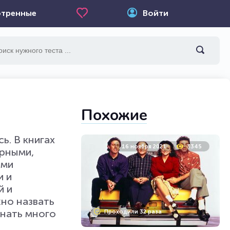
тренные
Войти
Похожие
ь. В книгах
16 ноября 2021
3345
арными,
ями
и и
й и
жно назвать
знать много
Проходили 32 раза