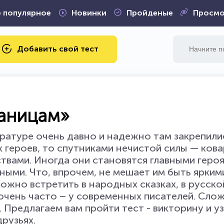
 популярное
Новинки
Пройденые
Просмо
Добавить свой тест
раницам»
ратуре очень давно и надежно там закрепилис
 героев, то спутниками нечистой силы — ков
вами. Иногда они становятся главными геро
ными. Что, впрочем, не мешает им быть ярким
жно встретить в народных сказках, в русско
 очень часто – у современных писателей. Сло
и. Предлагаем вам пройти тест - викторину и у
рузьях.