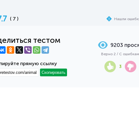
7.7
( 7 )
Нашли ошибк
елиться тестом
9203 прос
Верно 2 / С ошибкам
пируйте прямую ссылку
3
Скопировать