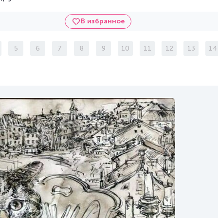
В избранное
5
6
7
8
9
10
11
12
13
14