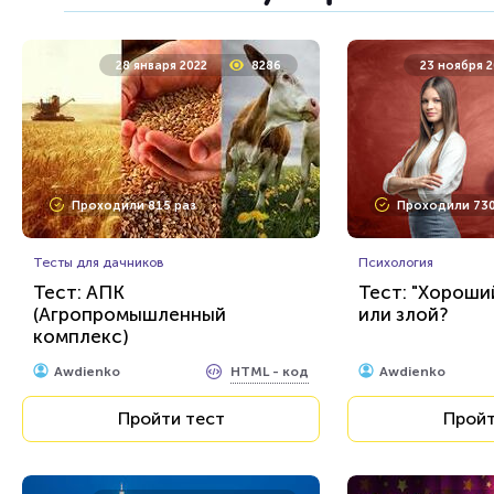
12 января 2022
18070
7 декабр
28 января 2022
8286
23 ноября 
Проходили 2543 раза
Проходили 157
Проходили 815 раз
Проходили 730
Тесты для дачников
Животные
Тест: Ткани растений
Тест: Рыбы. Уг
Тесты для дачников
описанию!
Психология
Тест: АПК
Тест: "Хороши
(Агропромышленный
или злой?
HTML - код
Awdienko
Awdienko
комплекс)
Пройти тест
Пройт
HTML - код
Awdienko
Awdienko
Пройти тест
Пройт