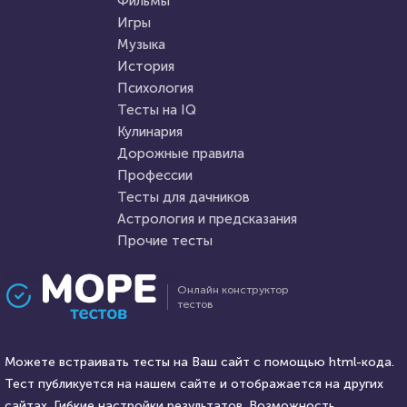
Фильмы
Игры
Музыка
HTML - код
Awdienko
HTML - код
Awdienko
История
Пройти тест
Психология
Пройти тест
Тесты на IQ
Кулинария
Дорожные правила
5 октября 2021
27184
2 апреля 2022
7200
Профессии
Тесты для дачников
Астрология и предсказания
Прочие тесты
Проходили 9704 раза
Проходили 673 раза
Онлайн конструктор
тестов
Психология
Прочие тесты
Тест на уникальность: "Что
«О жизни в шутку и всерьез!»
Вы видите первым?"
Можете встраивать тесты на Ваш сайт с помощью html-кода.
Тест публикуется на нашем сайте и отображается на других
HTML - код
сайтах. Гибкие настройки результатов. Возможность
Awdienko