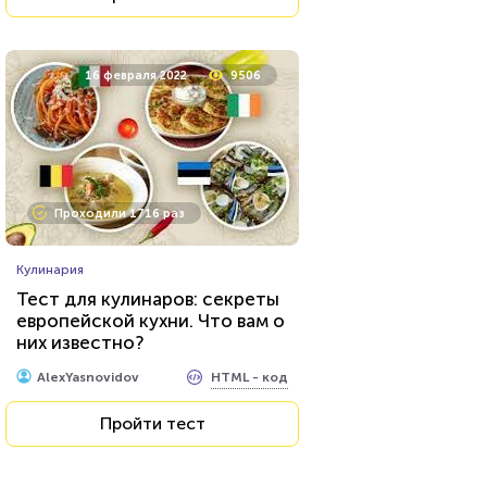
16 февраля 2022
9506
Проходили 1716 раз
Кулинария
Тест для кулинаров: секреты
европейской кухни. Что вам о
них известно?
HTML - код
AlexYasnovidov
Пройти тест