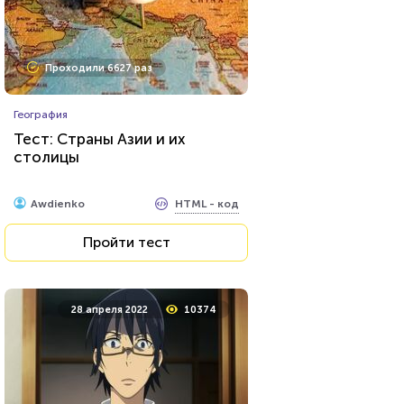
Проходили 524 раза
Проходили 6627 раз
Прочие тесты
География
Тест: Муниципальное право
Тест: Страны Азии и их
столицы
HTML - код
Awdienko
HTML - код
Awdienko
Пройти тест
Пройти тест
17 декабря 2021
6888
28 апреля 2022
10374