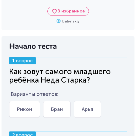
В избранное
balynskiy
Начало теста
1 вопрос
Как зовут самого младшего
ребёнка Неда Старка?
Варианты ответов:
Рикон
Бран
Арья
2 вопрос