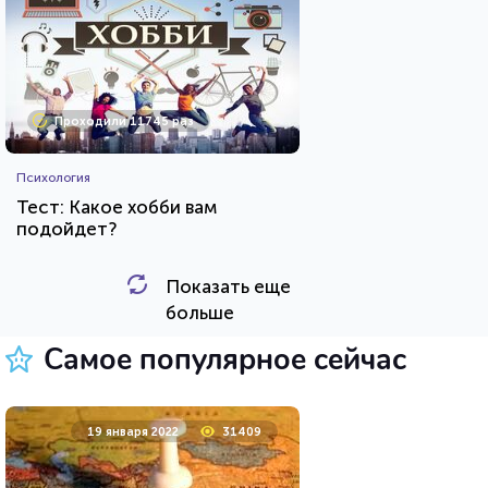
Проходили 11745 раз
Психология
Тест: Какое хобби вам
подойдет?
Показать еще
HTML - код
Awdienko
больше
Пройти тест
Самое популярное сейчас
29 декабря 2021
12319
19 января 2022
31409