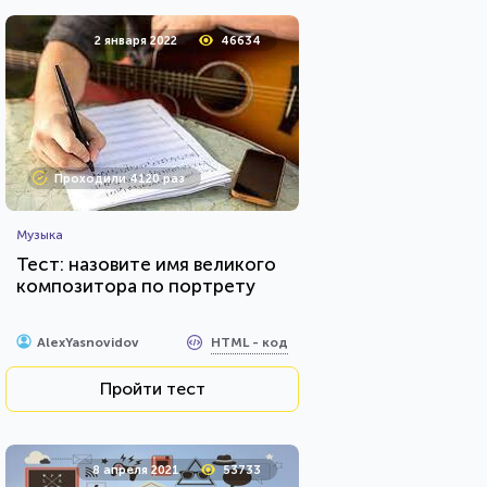
2 января 2022
46634
Проходили 4120 раз
Музыка
Тест: назовите имя великого
композитора по портрету
HTML - код
AlexYasnovidov
Пройти тест
8 апреля 2021
53733