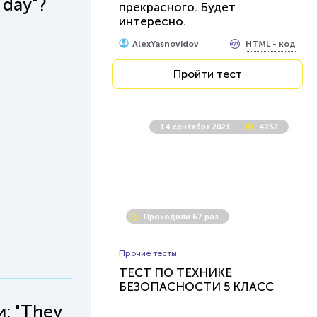
 day"?
прекрасного. Будет
интересно.
HTML - код
AlexYasnovidov
Пройти тест
14 сентября 2021
4252
Проходили 67 раз
Прочие тесты
ТЕСТ ПО ТЕХНИКЕ
БЕЗОПАСНОСТИ 5 КЛАСС
: "They