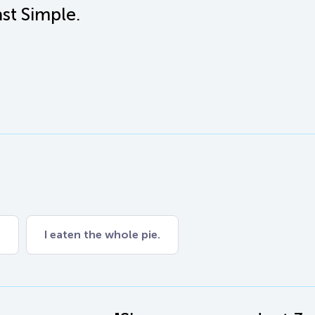
st Simple.
.
I eaten the whole pie.