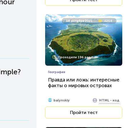
 hour
18 октября 2021
4254
Проходили 196 раз
imple?
География
Правда или ложь: интересные
факты о мировых островах
HTML - код
balynskiy
Пройти тест