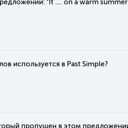
дложении: "It .... on a warm summer
ов используется в Past Simple?
торый пропущен в этом предложении