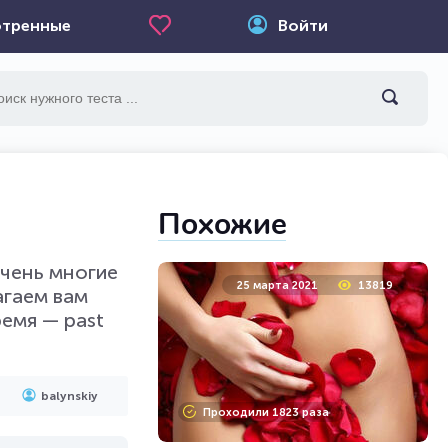
тренные
Войти
Похожие
очень многие
25 марта 2021
13819
агаем вам
емя — past
balynskiy
Проходили 1823 раза