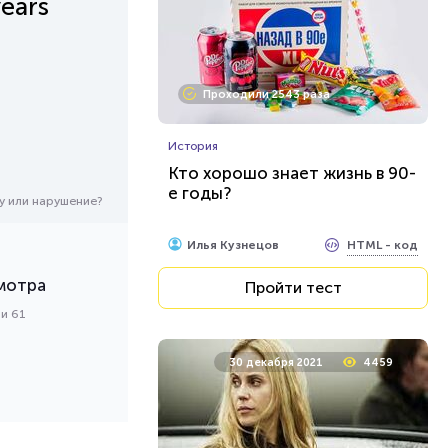
ears
Проходили 2543 раза
История
Кто хорошо знает жизнь в 90-
е годы?
у или нарушение?
HTML - код
Илья Кузнецов
мотра
Пройти тест
ми 61
30 декабря 2021
4459