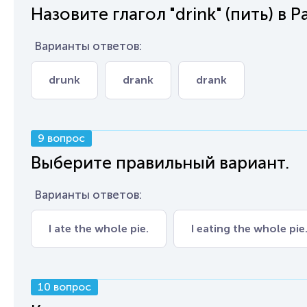
Назовите глагол "drink" (пить) в Pa
Варианты ответов:
drunk
drank
drank
9 вопрос
Выберите правильный вариант.
Варианты ответов:
I ate the whole pie.
I eating the whole pie
10 вопрос