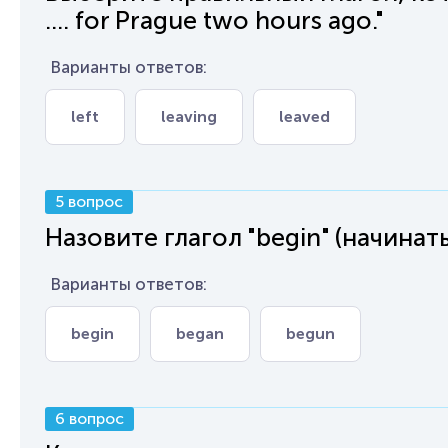
.... for Prague two hours ago."
Варианты ответов:
left
leaving
leaved
5 вопрос
Назовите глагол "begin" (начинать)
Варианты ответов:
begin
began
begun
6 вопрос