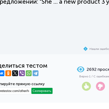
дложении: "She ... a new product 3 y
Нашли ошибк
елиться тестом
2692 прос
Верно 1 / С ошибка
пируйте прямую ссылку
Скопировать