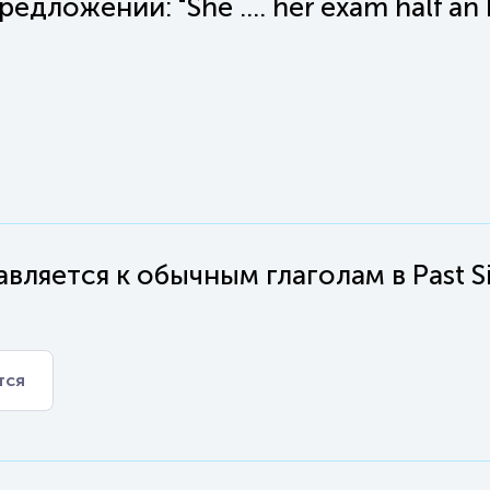
дложении: "She .... her exam half an
вляется к обычным глаголам в Past S
тся