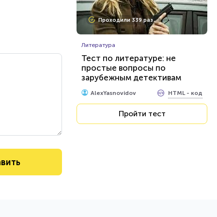
Проходили 339 раз
Литература
Тест по литературе: не
простые вопросы по
зарубежным детективам
HTML - код
AlexYasnovidov
Пройти тест