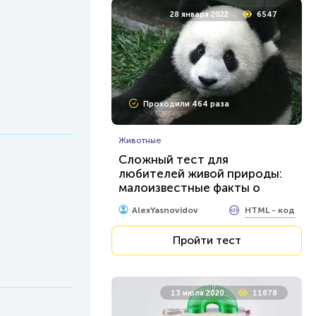
28 января 2022
6547
Проходили 464 раза
Животные
Сложный тест для
любителей живой природы:
малоизвестные факты о
братьях наших меньших
HTML - код
AlexYasnovidov
Пройти тест
13 июля 2020
11878