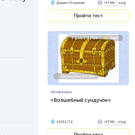
HTML - код
Данил Осинкин
Пройти тест
6 февраля 2021
5689
Проходили 220 раз
Литература
«Волшебный сундучок»
HTML - код
13/01/72
Пройти тест