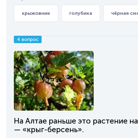
крыжовник
голубика
чёрная см
4 вопрос
На Алтае раньше это растение на
— «крыг-берсень».