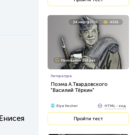
24 марта 2022
4336
Проходили 350 раз
Литература
Поэма А.Твардовского
"Василий Тёркин"
HTML - код
Elya Vecher
 Енисея
Пройти тест