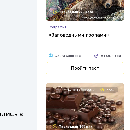
Проходили 272 раза
География
«Заповедными тропами»
HTML - код
Ольга Хаирова
Пройти тест
17 октября 2020
7721
лись в
Проходили 400 раз