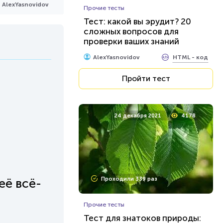
AlexYasnovidov
Прочие тесты
Тест: какой вы эрудит? 20
сложных вопросов для
проверки ваших знаний
HTML - код
AlexYasnovidov
Пройти тест
24 декабря 2021
4178
её всё-
Проходили 339 раз
Прочие тесты
Тест для знатоков природы: