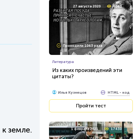
27 августа 2020
6063
Проходили 1063 раза
Литература
Из каких произведений эти
цитаты?
HTML - код
Илья Кузнецов
Пройти тест
 к земле.
1 февраля 2021
17430