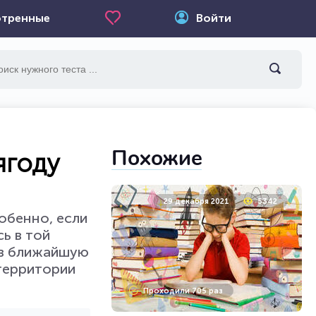
тренные
Войти
Похожие
ягоду
29 декабря 2021
5342
собенно, если
сь в той
 в ближайшую
 территории
Проходили 705 раз