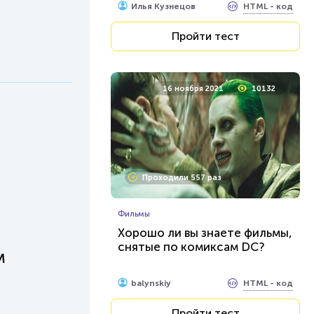
HTML - код
Илья Кузнецов
Пройти тест
16 ноября 2021
10132
Проходили 557 раз
Фильмы
Хорошо ли вы знаете фильмы,
снятые по комиксам DC?
м
HTML - код
balynskiy
Пройти тест