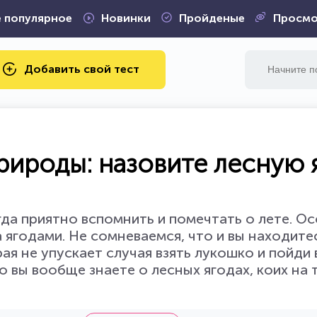
 популярное
Новинки
Пройденые
Просмо
Добавить свой тест
рироды: назовите лесную 
гда приятно вспомнить и помечтать о лете. О
а ягодами. Не сомневаемся, что и вы находите
ая не упускает случая взять лукошко и пойди
о вы вообще знаете о лесных ягодах, коих на