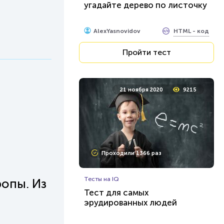
угадайте дерево по листочку
HTML - код
AlexYasnovidov
Пройти тест
21 ноября 2020
9215
Проходили 1366 раз
Тесты на IQ
опы. Из
Тест для самых
эрудированных людей