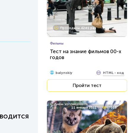
Проходили 4241 раз
Фильмы
Тест на знание фильмов 00-х
годов
HTML - код
balynskiy
Пройти тест
11 января 2021
7056
еводится