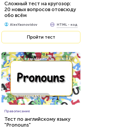
Сложный тест на кругозор:
писателем?
20 новых вопросов отовсюду
обо всём
HTML - код
Илья Кузнецов
HTML - код
AlexYasnovidov
Пройти тест
Пройти тест
11 февраля 2022
6622
8 декабря 2021
4103
Проходили 530 раз
Проходили 65 раз
Кулинария
Правописание
Тест для любителей
Тест по английскому языку
кулинарии: финская и
"Pronouns"
английская кухни. Что вам о