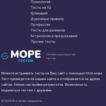
Пройти тест
Психология
Пройти тест
Тесты на IQ
Кулинария
Дорожные правила
28 марта 2022
4009
22 ноября 2021
6328
Профессии
Тесты для дачников
Астрология и предсказания
Прочие тесты
Проходили 167 раз
Проходили 1239 раз
Онлайн конструктор
тестов
Прочие тесты
Фильмы
"Новгородская Русь:
Попробуйте назвать 100%
утверждение самобытной
Можете встраивать тесты на Ваш сайт с помощью html-кода.
этих фильмов
красоты"
Тест публикуется на нашем сайте и отображается на других
HTML - код
сайтах. Гибкие настройки результатов. Возможность
Алекса Князева
HTML - код
balynskiy
поделиться тестом с друзьями.
Пройти тест
Пройти тест
© 2026 Все права защищены.