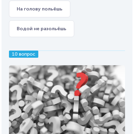
На голову польёшь
Водой не разольёшь
10 вопрос