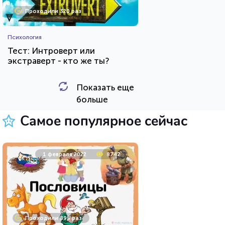
Проходили 320 раз
Психология
Тест: Интроверт или
экстраверт - кто же ты?
Показать еще
HTML - код
Awdienko
больше
Пройти тест
Самое популярное сейчас
23 марта 2021
219787
1 февраля 2022
8742
Проходили 74649 раз
Проходили 895 раз