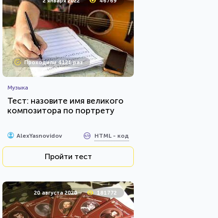
2 января 2022
46769
Проходили 4121 раз
Музыка
Тест: назовите имя великого
композитора по портрету
HTML - код
AlexYasnovidov
Пройти тест
20 августа 2020
181772