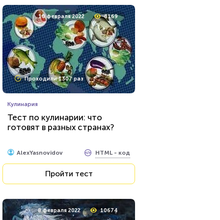
10 февраля 2022
8169
Проходили 1307 раз
Кулинария
Тест по кулинарии: что
готовят в разных странах?
HTML - код
AlexYasnovidov
Пройти тест
8 февраля 2022
10674