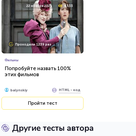
22 ноября 2021
6333
Проходили 1239 раз
Фильмы
Попробуйте назвать 100%
этих фильмов
HTML - код
balynskiy
Пройти тест
Другие тесты автора