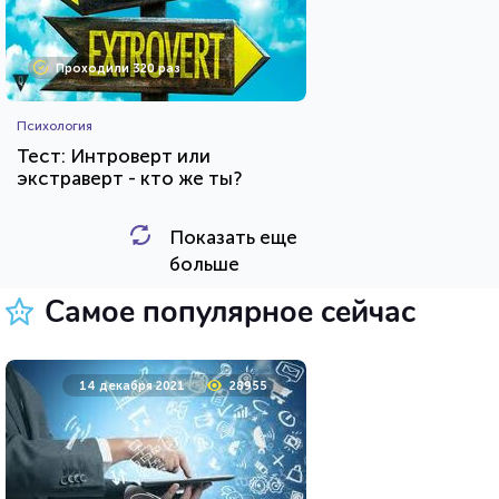
Проходили 320 раз
Психология
Тест: Интроверт или
экстраверт - кто же ты?
Показать еще
HTML - код
Awdienko
больше
Пройти тест
Самое популярное сейчас
11 мая 2020
36729
14 декабря 2021
28955