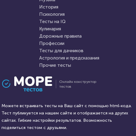
HTML - код
Алекса Князева
История
Пройти тест
Психология
Пройти тест
Тесты на IQ
Кулинария
Дорожные правила
23 марта 2021
219791
13 февраля 2022
5951
Профессии
Тесты для дачников
Астрология и предсказания
Прочие тесты
Проходили 74649 раз
Проходили 576 раз
Онлайн конструктор
тестов
Психология
География
Тест на умственную
Тест для знатоков Москвы:
отсталость
Можете встраивать тесты на Ваш сайт с помощью html-кода.
от истории зарождения
Тест публикуется на нашем сайте и отображается на других
будущей столицы - до
HTML - код
сайтах. Гибкие настройки результатов. Возможность
Awdienko
присвоения звания «Город-
HTML - код
AlexYasnovidov
герой»
поделиться тестом с друзьями.
Пройти тест