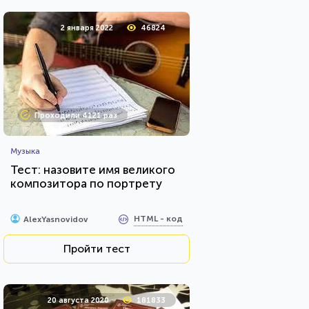
2 января 2022
46824
Проходили 4121 раз
Музыка
Тест: назовите имя великого
композитора по портрету
HTML - код
AlexYasnovidov
Пройти тест
20 августа 2020
181833