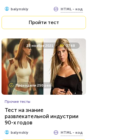
HTML - код
balynskiy
Пройти тест
23 ноября 2021
3748
Проходили 250 раз
Прочие тесты
Тест на знание
развлекательной индустрии
90-х годов
HTML - код
balynskiy