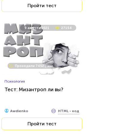
Пройти тест
9 августа 2021
27154
Проходили 7452 раза
Психология
Тест: Мизантроп ли вы?
HTML - код
Awdienko
Пройти тест