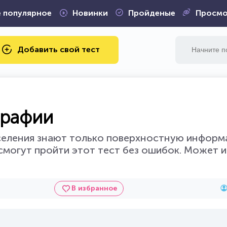
 популярное
Новинки
Пройденые
Просмо
Добавить свой тест
графии
аселения знают только поверхностную информ
 смогут пройти этот тест без ошибок. Может 
В избранное