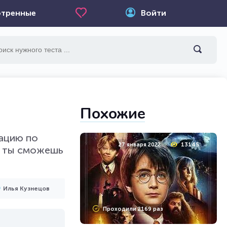
тренные
Войти
Похожие
ацию по
27 января 2022
13145
и ты сможешь
Илья Кузнецов
Проходили 2169 раз