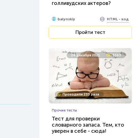
голливудских актеров?
HTML - код
balynskiy
Пройти тест
24 декабря 2021
3563
Проходили 233 раза
Прочие тесты
Тест для проверки
словарного запаса. Тем, кто
уверен в себе - сюда!