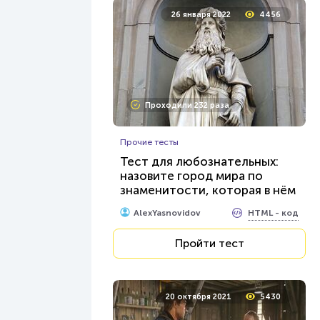
26 января 2022
4456
Проходили 232 раза
Прочие тесты
Тест для любознательных:
назовите город мира по
знаменитости, которая в нём
родилась
HTML - код
AlexYasnovidov
Пройти тест
20 октября 2021
5430