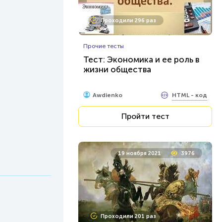
Проходили 296 раз
Прочие тесты
Тест: Экономика и ее роль в
жизни общества
HTML - код
Awdienko
Пройти тест
19 ноября 2021
3976
Проходили 201 раз