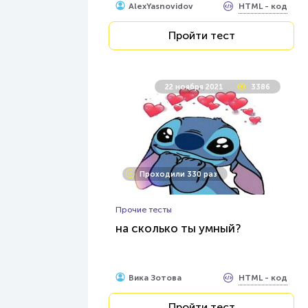
HTML - код
AlexYasnovidov
Пройти тест
22 ноября 2021
3386
Проходили 330 раз
Прочие тесты
на сколько ты умный?
HTML - код
Вика Зотова
Пройти тест