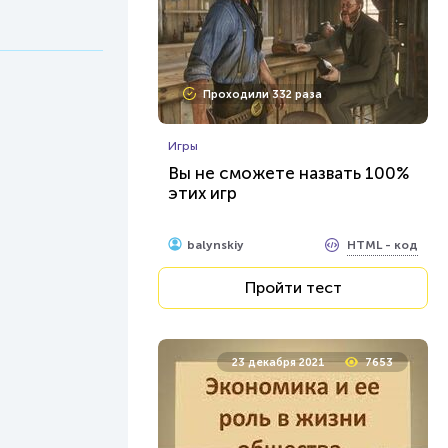
Проходили 332 раза
Игры
Вы не сможете назвать 100%
этих игр
HTML - код
balynskiy
Пройти тест
23 декабря 2021
7653