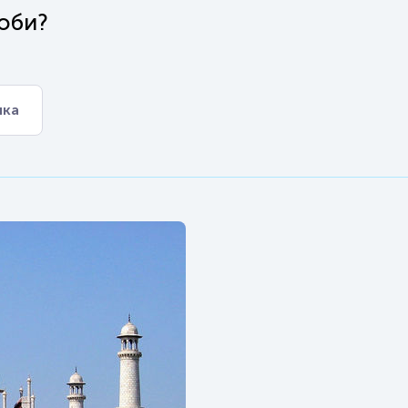
Гоби?
ика