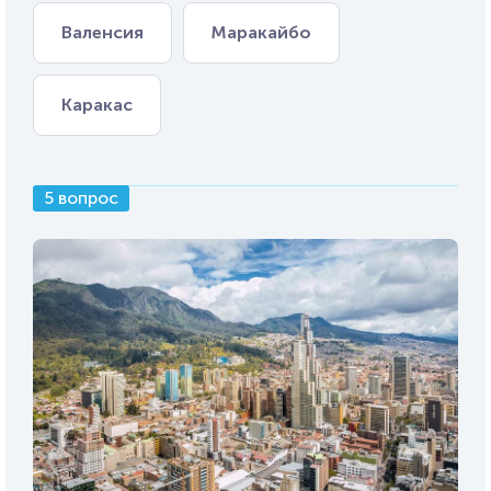
Валенсия
Маракайбо
Каракас
5 вопрос