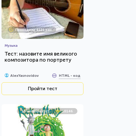
Проходили 4121 раз
Музыка
Тест: назовите имя великого
композитора по портрету
HTML - код
AlexYasnovidov
Пройти тест
13 октября 2021
10146