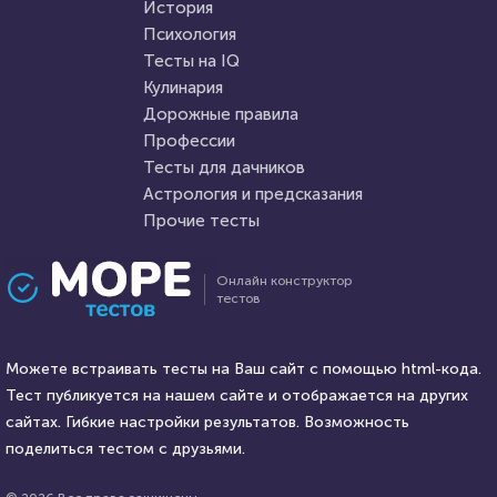
HTML - код
AlexYasnovidov
История
Пройти тест
Психология
Пройти тест
Тесты на IQ
Кулинария
Дорожные правила
2 января 2021
83750
19 января 2022
31413
Профессии
Тесты для дачников
Астрология и предсказания
Прочие тесты
Проходили 21090 раз
Проходили 6627 раз
Онлайн конструктор
тестов
Прочие тесты
География
Угадай логотип
Тест: Страны Азии и их
Можете встраивать тесты на Ваш сайт с помощью html-кода.
столицы
Тест публикуется на нашем сайте и отображается на других
HTML - код
сайтах. Гибкие настройки результатов. Возможность
Awdienko
HTML - код
Awdienko
поделиться тестом с друзьями.
Пройти тест
Пройти тест