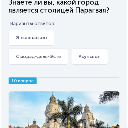
Знаете ли вы, какой город
является столицей Парагвая?
Варианты ответов:
Энкарнасьон
Сьюдад-дель-Эсте
Асунсьон
10 вопрос