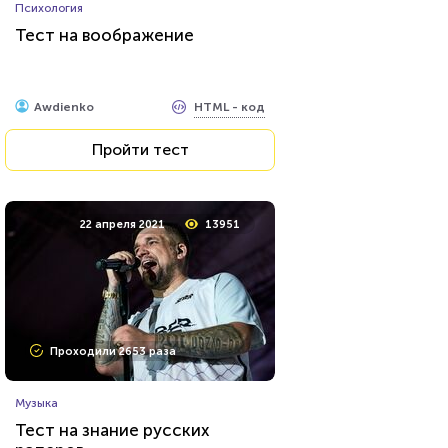
Психология
Тест: "Мое будущее. Каким
Тест на воображение
оно будет?"
HTML - код
Awdienko
HTML - код
Awdienko
Пройти тест
Пройти тест
20 февраля 2022
14151
22 апреля 2021
13951
Проходили 1569 раз
Проходили 2653 раза
Прочие тесты
Музыка
Тест для знатоков искусства:
Тест на знание русских
живопись, скульптура,