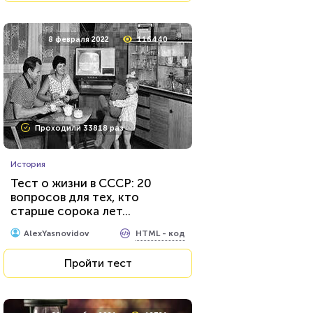
8 февраля 2022
116440
Проходили 33818 раз
История
Тест о жизни в СССР: 20
вопросов для тех, кто
старше сорока лет...
HTML - код
AlexYasnovidov
Пройти тест