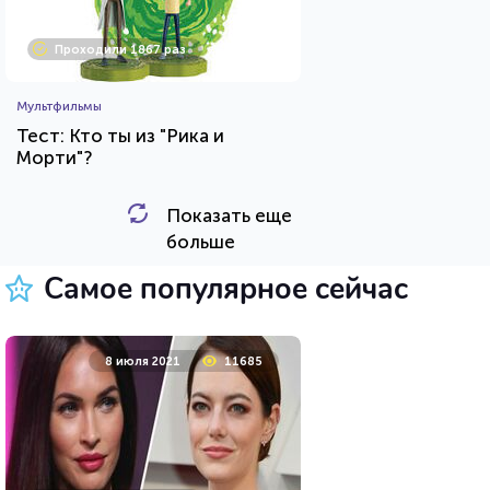
Проходили 1867 раз
Мультфильмы
Тест: Кто ты из "Рика и
Морти"?
Показать еще
HTML - код
Awdienko
больше
Пройти тест
Самое популярное сейчас
8 апреля 2021
53744
8 июля 2021
11685
Проходили 11748 раз