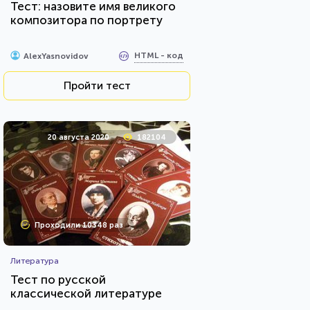
Тест: назовите имя великого
композитора по портрету
HTML - код
AlexYasnovidov
Пройти тест
20 августа 2020
182104
Проходили 10348 раз
Литература
Тест по русской
классической литературе