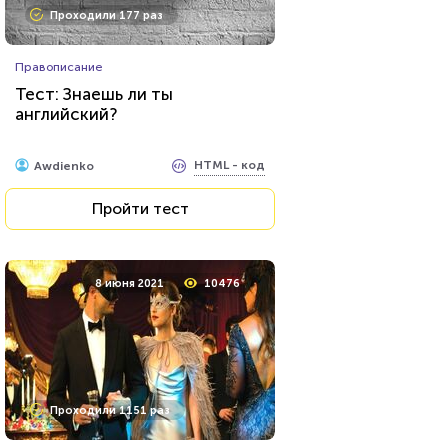
Проходили 177 раз
Правописание
Тест: Знаешь ли ты
английский?
HTML - код
Awdienko
Пройти тест
8 июня 2021
10476
Проходили 1151 раз