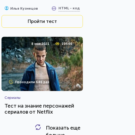
HTML - код
Илья Кузнецов
Пройти тест
8 мая 2021
10546
Проходили 646 раз
Сериалы
Тест на знание персонажей
сериалов от Netflix
Показать еще
HTML - код
balynskiy
больше