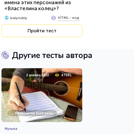
имена этих персонажей из
«Властелина колец»?
HTML - код
balynskiy
Пройти тест
Другие тесты автора
2 января 2022
47081
Проходили 4122 раза
Музыка