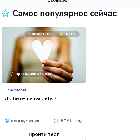
Пройти тест
Самое популярное сейчас
24 марта 2021
64459
5 января 2021
6345
Проходили 22949 раз
Проходили 368 раз
Прочие тесты
Психология
Угадай футболиста по фото!
Любите ли вы себя?
HTML - код
Awdienko
HTML - код
Илья Кузнецов
Пройти тест
Пройти тест