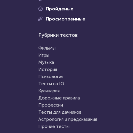
Пройденые
Проходили 123 раза
Просмотренные
Проходили 123 раза
Психология
Рубрики тестов
Прочие тесты
Вы оптимист или пессимист?
Тест для любителей живой
Фильмы
природы: назовите
Игры
перелётную птицу по
Музыка
HTML - код
Илья Кузнецов
фотографии
HTML - код
AlexYasnovidov
История
Пройти тест
Психология
Пройти тест
Тесты на IQ
Кулинария
Дорожные правила
3 июня 2020
3884
23 марта 2021
219830
Профессии
Тесты для дачников
Астрология и предсказания
Прочие тесты