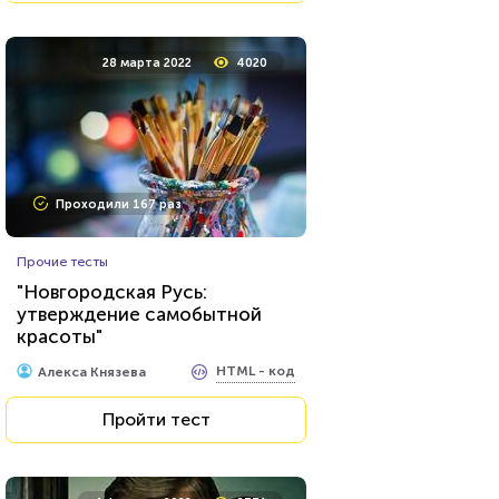
26 июля 2021
62459
28 марта 2022
4020
Проходили 8033 раза
Проходили 167 раз
Игры
Прочие тесты
Тест по игре Dota 2
"Новгородская Русь:
утверждение самобытной
красоты"
HTML - код
Awdienko
HTML - код
Алекса Князева
Пройти тест
Пройти тест
23 июня 2021
53684