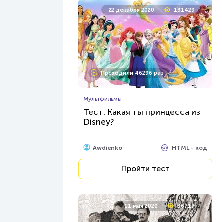
22 декабря 2020
131429
Проходили 46296 раз
Мультфильмы
Тест: Какая ты принцесса из
Disney?
HTML - код
Awdienko
Пройти тест
11 мая 2020
36717