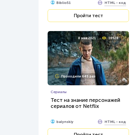
HTML - код
Biblio51
Пройти тест
8 мая 2021
10528
Проходили 645 раз
Сериалы
Тест на знание персонажей
сериалов от Netflix
HTML - код
balynskiy
Пройти тест