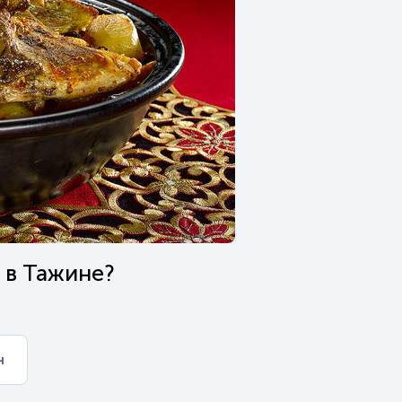
я в Тажине?
н