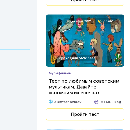
9 декабря 2021
33461
Проходили 5692 раза
Мультфильмы
Тест по любимым советским
мультикам. Давайте
вспомним их еще раз
HTML - код
AlexYasnovidov
Пройти тест