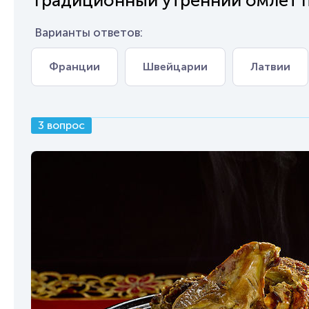
Традиционный утренний омлет пр
Варианты ответов:
Франции
Швейцарии
Латвии
3 вопрос