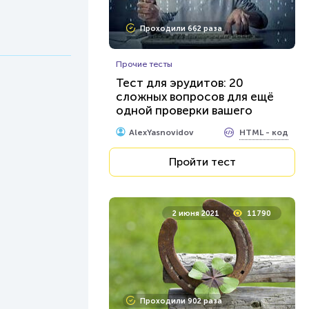
Проходили 662 раза
Прочие тесты
Тест для эрудитов: 20
сложных вопросов для ещё
одной проверки вашего
кругозора
HTML - код
AlexYasnovidov
Пройти тест
2 июня 2021
11790
Проходили 902 раза