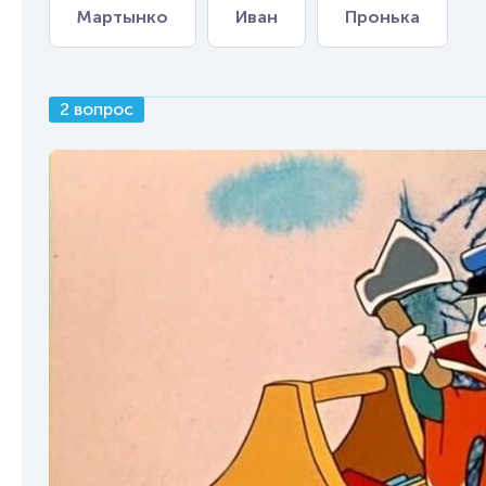
Мартынко
Иван
Пронька
2 вопрос