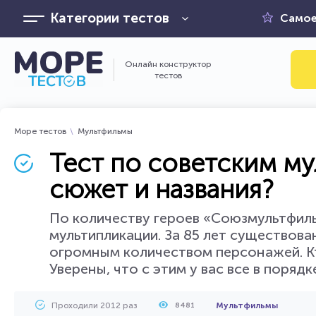
Категории тестов
Самое
Онлайн конструктор
тестов
Море тестов
Мультфильмы
Тест по советским мул
сюжет и названия?
По количеству героев «Союзмультфиль
мультипликации. За 85 лет существов
огромным количеством персонажей. Кто
Уверены, что с этим у вас все в порядк
Проходили 2012 раз
Мультфильмы
8481