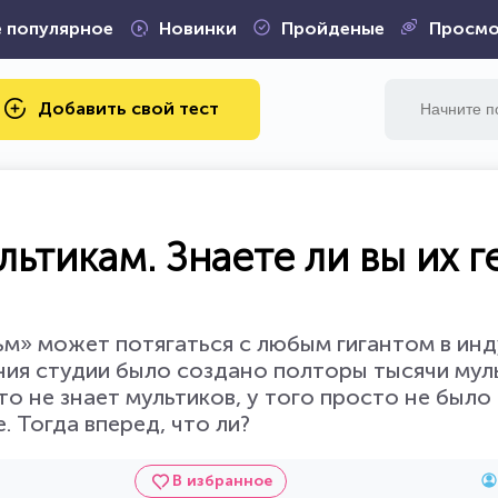
 популярное
Новинки
Пройденые
Просмо
Добавить свой тест
ьтикам. Знаете ли вы их г
м» может потягаться с любым гигантом в ин
ания студии было создано полторы тысячи мул
 не знает мультиков, у того просто не было 
е. Тогда вперед, что ли?
В избранное