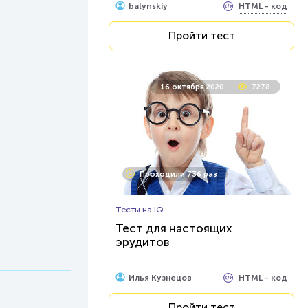
HTML - код
balynskiy
Пройти тест
16 октября 2020
7278
Проходили 736 раз
Тесты на IQ
Тест для настоящих
эрудитов
HTML - код
Илья Кузнецов
Пройти тест