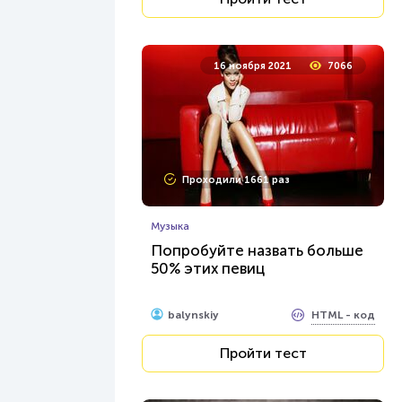
16 ноября 2021
7066
Проходили 1661 раз
Музыка
Попробуйте назвать больше
50% этих певиц
HTML - код
balynskiy
Пройти тест