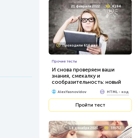
21 февраля 2022
6194
Проходили 616 раз
Прочие тесты
И снова проверяем ваши
знания, смекалку и
сообразительность: новый
тест для эрудитов...
HTML - код
AlexYasnovidov
Пройти тест
14 декабря 2020
39152