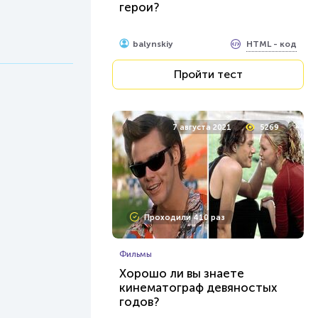
герои?
HTML - код
balynskiy
Пройти тест
7 августа 2021
5269
Проходили 410 раз
Фильмы
Хорошо ли вы знаете
кинематограф девяностых
годов?