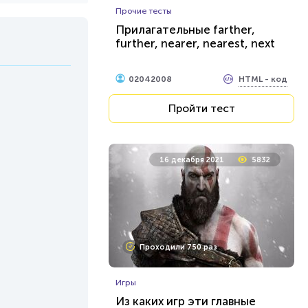
Прочие тесты
Прилагательные farther,
further, nearer, nearest, next
HTML - код
02042008
Пройти тест
16 декабря 2021
5832
Проходили 750 раз
Игры
Из каких игр эти главные