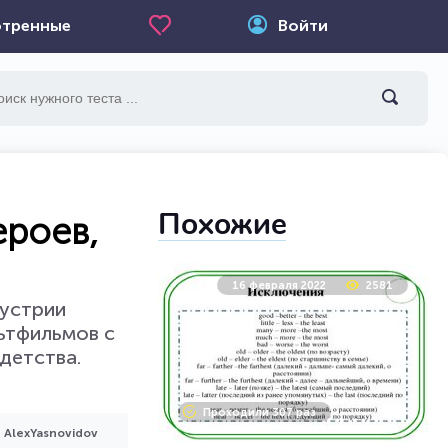
тренные
Войти
Похожие
ероев,
16 февраля 2022
2581
дустрии
ьтфильмов с
детства.
Проходили 307 раз
AlexYasnovidov