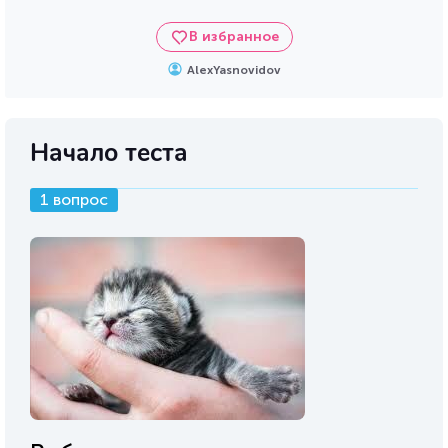
В избранное
AlexYasnovidov
Начало теста
1 вопрос