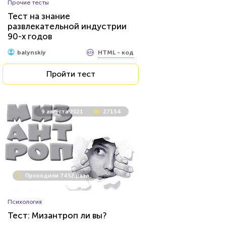
Прочие тесты
Тест на знание
развлекательной индустрии
90-х годов
HTML - код
balynskiy
Пройти тест
9 августа 2021
27154
Проходили 7452 раза
Психология
Тест: Мизантроп ли вы?