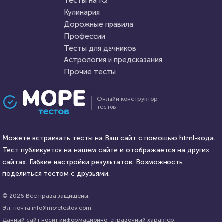
Тесты на IQ
Кулинария
Дорожные правила
14 декабря 2021
95275
3 января 2021
6884
Профессии
Тесты для дачников
Астрология и предсказания
Прочие тесты
Проходили 15379 раз
Проходили 253 раза
Онлайн конструктор
тестов
Литература
Психология
Литературный тест: 20
Легко ли вас обмануть?
вопросов по знаменитым
Можете встраивать тесты на Ваш сайт с помощью html-кода.
книгам
Тест публикуется на нашем сайте и отображается на других
HTML - код
сайтах. Гибкие настройки результатов. Возможность
AlexYasnovidov
HTML - код
Илья Кузнецов
поделиться тестом с друзьями.
Пройти тест
Пройти тест
© 2026 Все права защищены.
Эл. почта info@moretestov.com
Данный сайт носит информационно-справочный характер.
17 марта 2021
17734