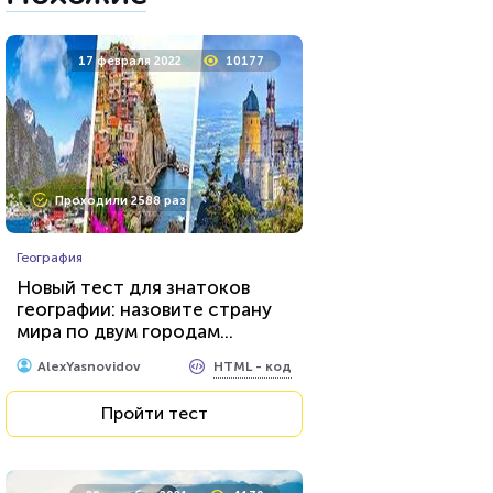
17 февраля 2022
10177
Проходили 2588 раз
География
Новый тест для знатоков
географии: назовите страну
мира по двум городам...
HTML - код
AlexYasnovidov
Пройти тест