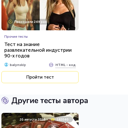
Проходили 249 раз
Прочие тесты
Тест на знание
развлекательной индустрии
90-х годов
HTML - код
balynskiy
Пройти тест
Другие тесты автора
20 августа 2020
182040