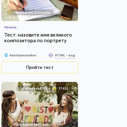
Проходили 4122 раза
Музыка
Тест: назовите имя великого
композитора по портрету
HTML - код
AlexYasnovidov
Пройти тест
20 февраля 2022
37422
Проходили 8841 раз