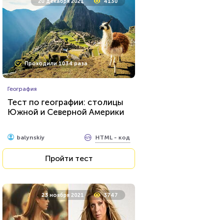
20 декабря 2021
4130
Проходили 1034 раза
География
Тест по географии: столицы
Южной и Северной Америки
HTML - код
balynskiy
Пройти тест
23 ноября 2021
3747