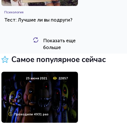
Психология
Тест: Лучшие ли вы подруги?
Показать еще
HTML - код
Awdienko
больше
Пройти тест
Самое популярное сейчас
26 июля 2021
62442
25 июня 2021
22857
Проходили 8032 раза
Проходили 4931 раз
Игры