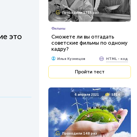
Проходили 1735 раз
Фильмы
ие это
Сможете ли вы отгадать
советские фильмы по одному
кадру?
HTML - код
Илья Кузнецов
Пройти тест
6 апреля 2021
5314
Проходили 148 раз