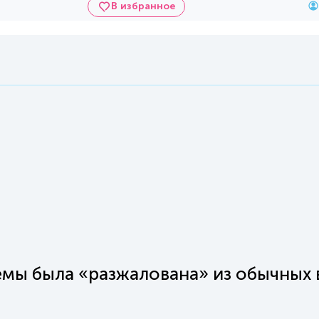
В избранное
емы была «разжалована» из обычных 