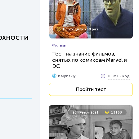
Проходили 738 раз
рхности
Фильмы
Тест на знание фильмов,
снятых по комиксам Marvel и
DC
HTML - код
balynskiy
Пройти тест
20 января 2021
13153