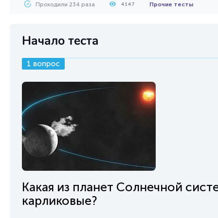
Проходили 234 раза
Прочие тесты
4147
Начало теста
1 вопрос
Какая из планет Солнечной сист
карликовые?