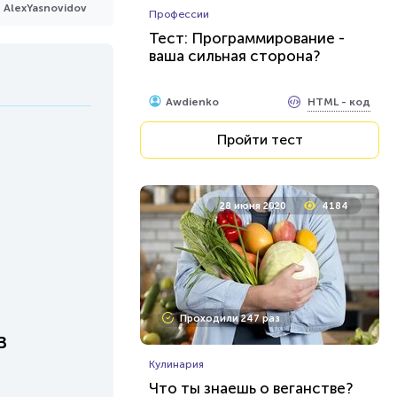
AlexYasnovidov
Профессии
Тест: Программирование -
ваша сильная сторона?
HTML - код
Awdienko
Пройти тест
28 июня 2020
4184
Проходили 247 раз
в
Кулинария
Что ты знаешь о веганстве?