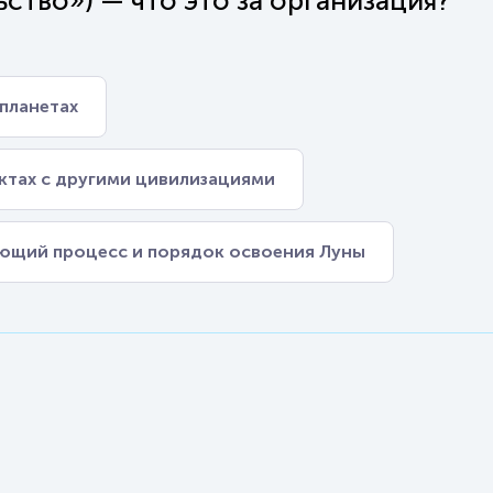
ство») — что это за организация?
 планетах
ктах с другими цивилизациями
ющий процесс и порядок освоения Луны