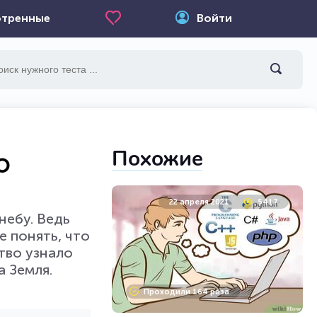
тренные
Войти
Похожие
о
22 апреля 2021
5417
небу. Ведь
е понять, что
тво узнало
а Земля.
Проходили 164 раза