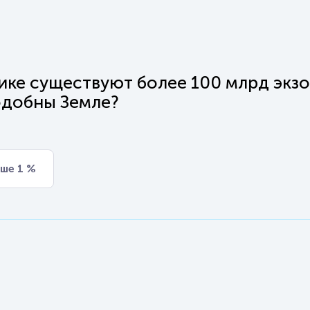
тике существуют более 100 млрд экзо
одобны Земле?
ше 1 %