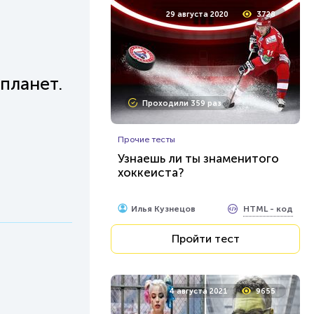
29 августа 2020
3728
планет.
Проходили 359 раз
Прочие тесты
Узнаешь ли ты знаменитого
хоккеиста?
HTML - код
Илья Кузнецов
Пройти тест
4 августа 2021
9655