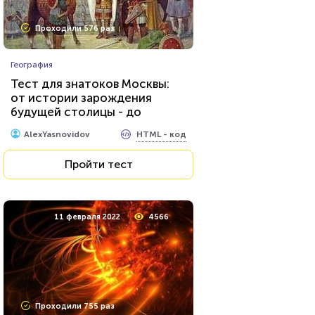
Проходили 576 раз
География
Тест для знатоков Москвы:
от истории зарождения
будущей столицы - до
присвоения звания «Город-
HTML - код
AlexYasnovidov
герой»
Пройти тест
11 февраля 2022
4566
Проходили 755 раз