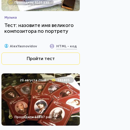
Проходили 4121 раз
Музыка
Тест: назовите имя великого
композитора по портрету
HTML - код
AlexYasnovidov
Пройти тест
20 августа 2020
181805
Проходили 10347 раз