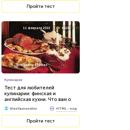
Пройти тест
11 февраля 2022
6628
Проходили 530 раз
Кулинария
Тест для любителей
кулинарии: финская и
английская кухни. Что вам о
них известно?
HTML - код
AlexYasnovidov
Пройти тест