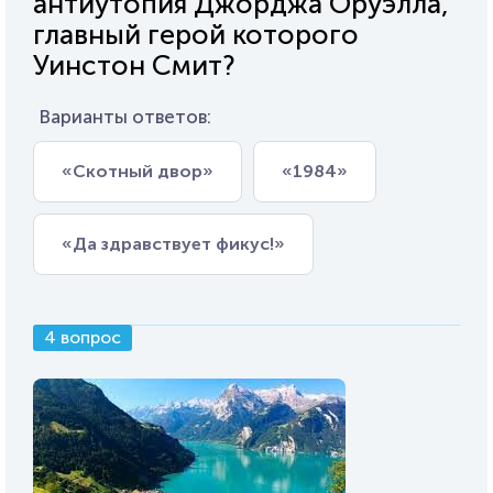
антиутопия Джорджа Оруэлла,
главный герой которого
Уинстон Смит?
Варианты ответов:
«Скотный двор»
«1984»
«Да здравствует фикус!»
4 вопрос