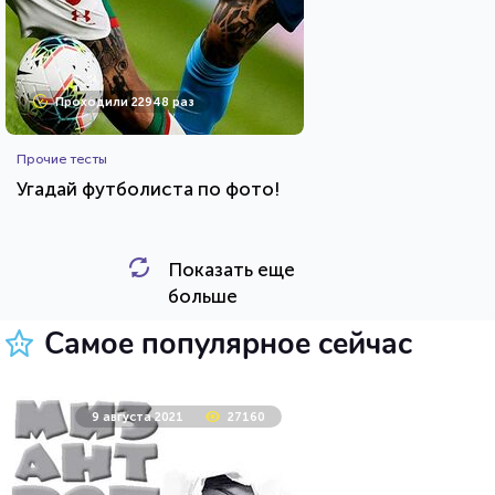
Проходили 22948 раз
Прочие тесты
Угадай футболиста по фото!
Показать еще
HTML - код
Awdienko
больше
Пройти тест
Самое популярное сейчас
8 мая 2021
10541
9 августа 2021
27160