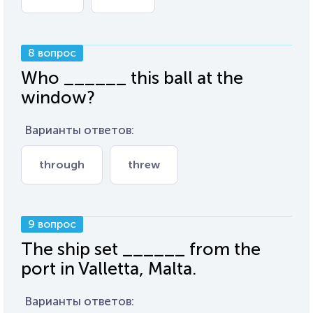
8 вопрос
Who ______ this ball at the
window?
Варианты ответов:
through
threw
9 вопрос
The ship set ______ from the
port in Valletta, Malta.
Варианты ответов: