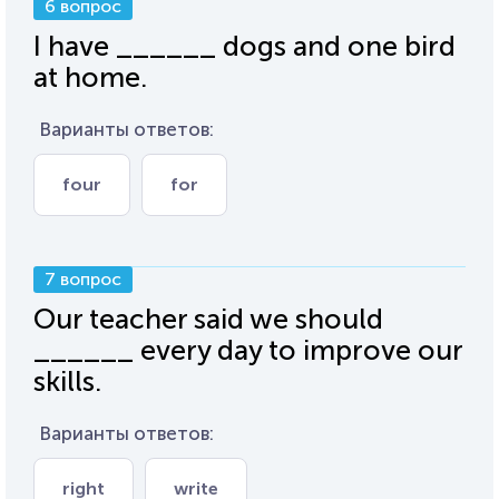
6 вопрос
I have ______ dogs and one bird
at home.
Варианты ответов:
four
for
7 вопрос
Our teacher said we should
______ every day to improve our
skills.
Варианты ответов:
right
write