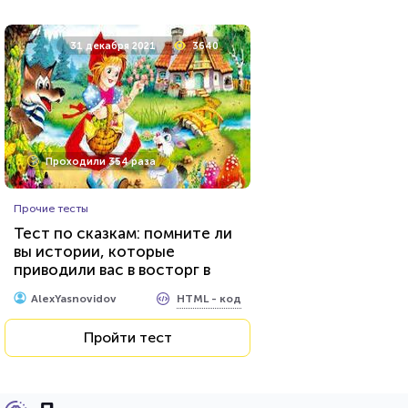
31 декабря 2021
3640
Проходили 354 раза
Прочие тесты
Тест по сказкам: помните ли
вы истории, которые
приводили вас в восторг в
детстве?
HTML - код
AlexYasnovidov
Пройти тест