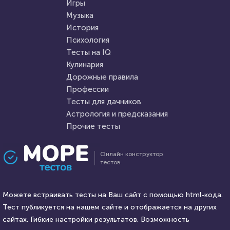
Игры
Музыка
HTML - код
Awdienko
HTML - код
Awdienko
История
Пройти тест
Психология
Пройти тест
Тесты на IQ
Кулинария
Дорожные правила
26 июля 2021
62456
8 сентября 2020
14897
Профессии
Тесты для дачников
Астрология и предсказания
Прочие тесты
Проходили 8033 раза
Проходили 2297 раз
Онлайн конструктор
тестов
Игры
Игры
Тест по игре Dota 2
Игра Mortal Kombat
Можете встраивать тесты на Ваш сайт с помощью html-кода.
Тест публикуется на нашем сайте и отображается на других
HTML - код
сайтах. Гибкие настройки результатов. Возможность
Awdienko
HTML - код
Илья Кузнецов