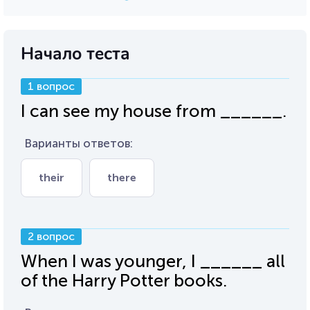
Начало теста
1 вопрос
I can see my house from ______.
Варианты ответов:
their
there
2 вопрос
When I was younger, I ______ all
of the Harry Potter books.