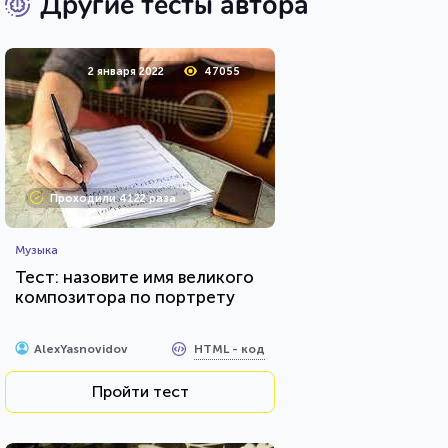
Другие тесты автора
2 января 2022
47055
Проходили 4122 раза
Музыка
Тест: назовите имя великого
композитора по портрету
HTML - код
AlexYasnovidov
Пройти тест