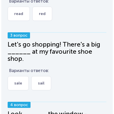
Варианты ответов:
read
red
3 вопрос
Let's go shopping! There's a big
______ at my favourite shoe
shop.
Варианты ответов:
sale
sail
4 вопрос
Look ______ the window -