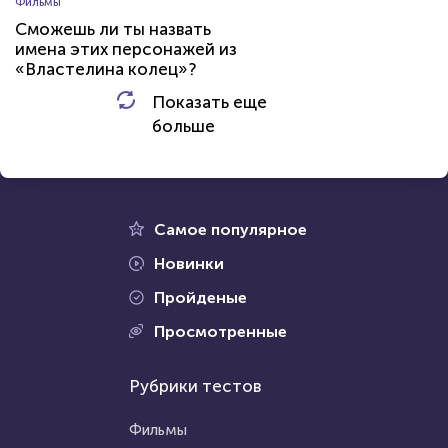
Фильмы
Вы оптимист или пессимист?
Сможешь ли ты назвать
имена этих персонажей из
«Властелина колец»?
HTML - код
Илья Кузнецов
Показать еще
HTML - код
balynskiy
больше
Пройти тест
Пройти тест
15 февраля 2022
53614
2 января 2021
83775
Самое популярное
Новинки
Пройденые
Проходили 7539 раз
Просмотренные
Проходили 21092 раза
Литература
Рубрики тестов
Прочие тесты
Тест: Великие русские
Угадай логотип
писатели
Фильмы