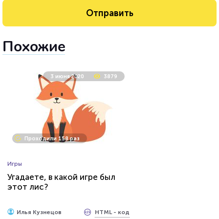
Похожие
3 июня 2020
3879
Проходили 158 раз
Игры
Угадаете, в какой игре был
этот лис?
HTML - код
Илья Кузнецов