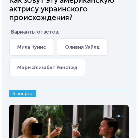
Как зовут эту американскую
актрису украинского
происхождения?
Варианты ответов:
Мила Кунис
Оливия Уайлд
Мэри Элизабет Уинстэд
5 вопрос