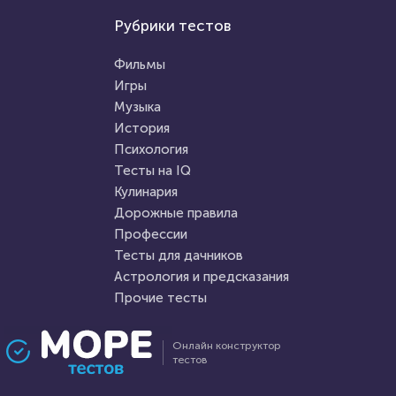
Игры
Рубрики тестов
Тесты на IQ
Тест по игре Dota 2
Викторина для 4 класса
Фильмы
Игры
Музыка
HTML - код
Awdienko
HTML - код
Awdienko
История
Пройти тест
Психология
Пройти тест
Тесты на IQ
Кулинария
Дорожные правила
4 июня 2021
9884
9 августа 2021
27164
Профессии
Тесты для дачников
Астрология и предсказания
Прочие тесты
Проходили 953 раза
Проходили 7454 раза
Онлайн конструктор
тестов
Фильмы
Психология
Хорошо ли вы помните