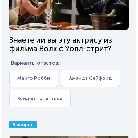
Знаете ли вы эту актрису из
фильма Волк с Уолл-стрит?
Варианты ответов:
Марго Робби
Аманда Сейфрид
Хейден Панеттьер
6 вопрос