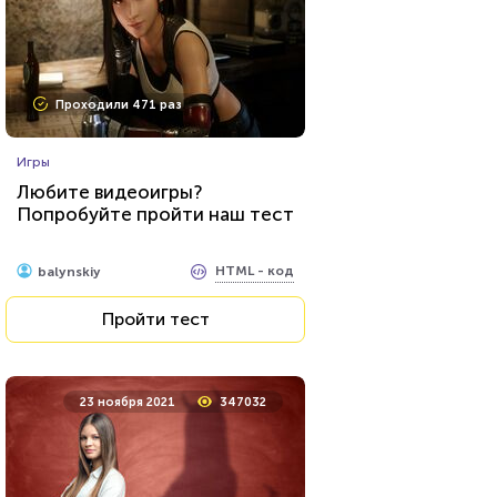
Проходили 22950 раз
Проходили 471 раз
Прочие тесты
Игры
Угадай футболиста по фото!
Любите видеоигры?
Попробуйте пройти наш тест
HTML - код
Awdienko
HTML - код
balynskiy
Пройти тест
Пройти тест
3 июня 2020
3888
23 ноября 2021
347032