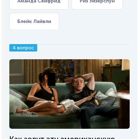
Аманда Сейфрид
Риз Уизерспун
Блейк Лайвли
4 вопрос