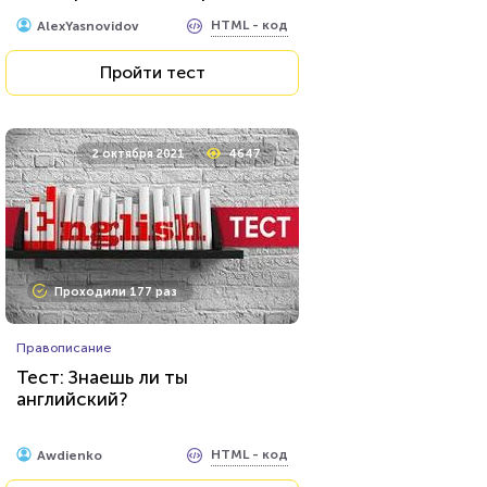
знаменитых фильмах?
HTML - код
AlexYasnovidov
Пройти тест
2 октября 2021
4647
Проходили 177 раз
Правописание
Тест: Знаешь ли ты
английский?
HTML - код
Awdienko