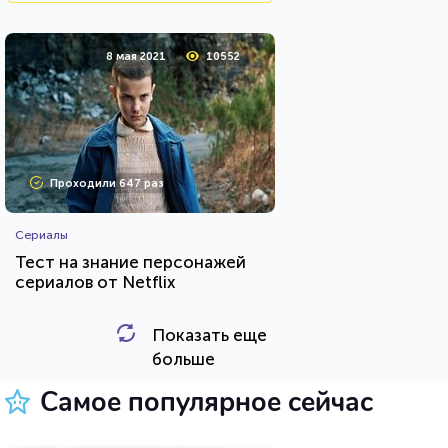
8 мая 2021
10552
Проходили 647 раз
Сериалы
Тест на знание персонажей
сериалов от Netflix
Показать еще
HTML - код
balynskiy
больше
Пройти тест
Самое популярное сейчас