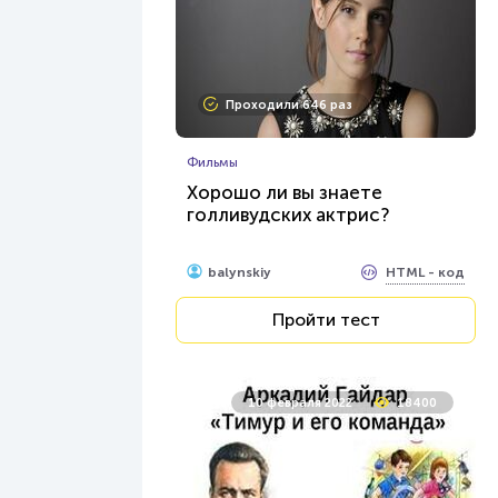
Проходили 646 раз
Фильмы
Хорошо ли вы знаете
голливудских актрис?
HTML - код
balynskiy
Пройти тест
10 февраля 2022
18400