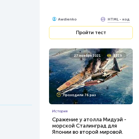
HTML - код
Awdienko
Пройти тест
27 ноября 2021
3319
Проходили 76 раз
История
Сражение у атолла Мидуэй -
морской Сталинград для
Японии во второй мировой.
Что вы об этом знаете?