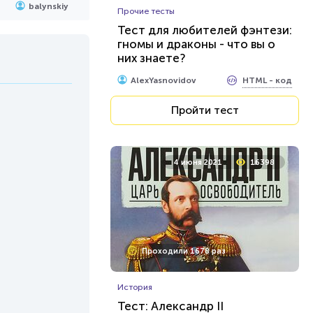
balynskiy
Прочие тесты
Тест для любителей фэнтези:
гномы и драконы - что вы о
них знаете?
HTML - код
AlexYasnovidov
Пройти тест
4 июня 2021
16398
Проходили 1678 раз
История
Тест: Александр II