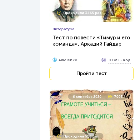
Проходили 3465 раз
Литература
Тест по повести «Тимур и его
команда», Аркадий Гайдар
HTML - код
Awdienko
Пройти тест
6 сентября 2020
7005
Проходили 516 раз