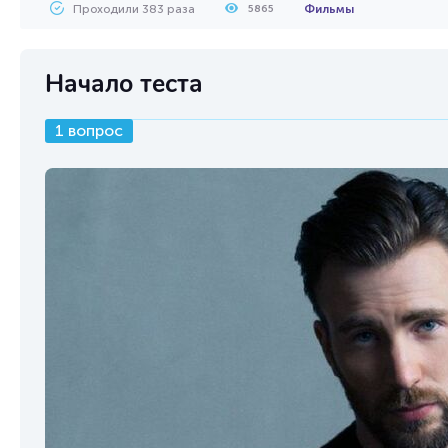
Проходили 383 раза
Фильмы
5865
Начало теста
1 вопрос