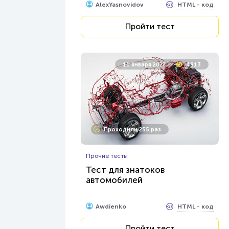
HTML - код
AlexYasnovidov
Пройти тест
11 января 2022
4813
Проходили 255 раз
Прочие тесты
Тест для знатоков
автомобилей
HTML - код
Awdienko
Пройти тест