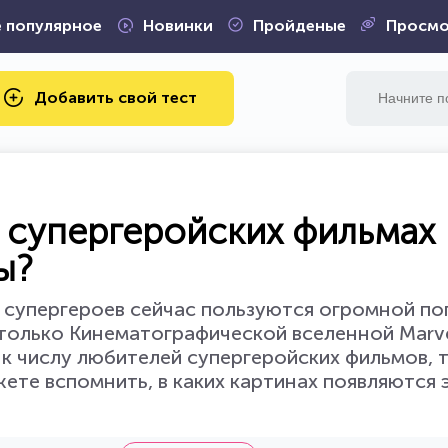
 популярное
Новинки
Пройденые
Просмо
Добавить свой тест
их супергеройских фильмах
ы?
ро супергероев сейчас пользуются огромной п
 только Кинематографической вселенной Marve
 к числу любителей супергеройских фильмов, 
ете вспомнить, в каких картинах появляются 