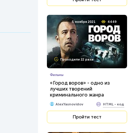
5 ноября 2021
4449
Проходили 22 раза
Фильмы
«Город воров» - одно из
лучших творений
криминального жанра
Голливуда
HTML - код
AlexYasnovidov
Пройти тест