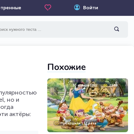
тренные
Войти
Похожие
30 января 2022
2589
опулярностью
l, но и
тогда
эти актёры:
Проходили 152 раза