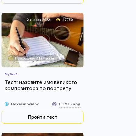
2 января 2022
47280
Проходили 4124 раза
Музыка
Тест: назовите имя великого
композитора по портрету
HTML - код
AlexYasnovidov
Пройти тест