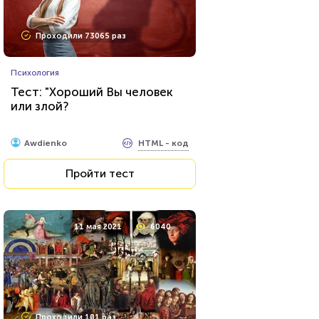
Проходили 7462 раза
Проходили 73065 раз
Психология
Психология
Тест: Мизантроп ли вы?
Тест: "Хороший Вы человек
или злой?
HTML - код
Awdienko
HTML - код
Awdienko
Пройти тест
Пройти тест
27 августа 2021
8014
11 мая 2021
6040
Проходили 1178 раз
Проходили 101 раз