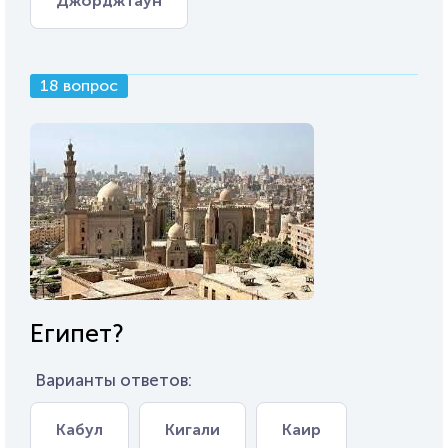
Джорджтаун
18 вопрос
Египет?
Варианты ответов:
Кабул
Кигали
Каир