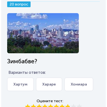
20 вопрос
Зимбабве?
Варианты ответов:
Хартум
Хараре
Хониара
Оцените тест: