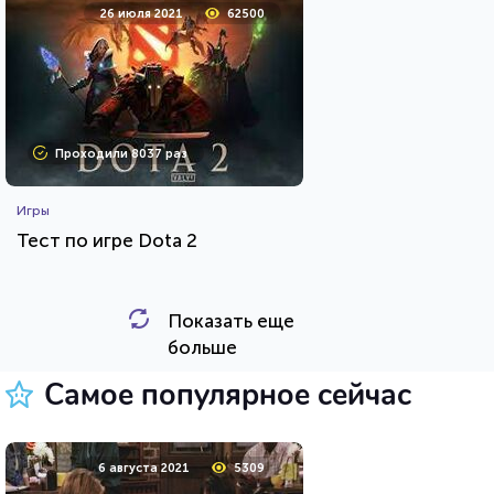
26 июля 2021
62500
Проходили 8037 раз
Игры
Тест по игре Dota 2
Показать еще
HTML - код
Awdienko
больше
Пройти тест
Самое популярное сейчас
5 октября 2021
27256
6 августа 2021
5309