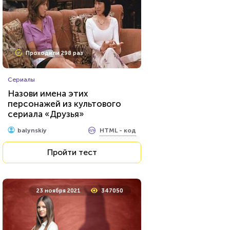
Проходили 9707 раз
Проходили 298 раз
Психология
Сериалы
Тест на уникальность: "Что
Назови имена этих
Вы видите первым?"
персонажей из культового
сериала «Друзья»
HTML - код
Awdienko
HTML - код
balynskiy
Пройти тест
Пройти тест
9 августа 2021
27192
23 ноября 2021
347050