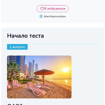
В избранное
AlexYasnovidov
Начало теста
1 вопрос