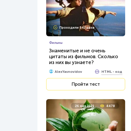
Проходили 542 раза
Фильмы
Знаменитые и не очень
цитаты из фильмов. Сколько
из них вы узнаете?
HTML - код
AlexYasnovidov
Пройти тест
26 мая 2021
4478