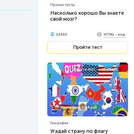
Прочие тесты
Насколько хорошо Вы знаете
свой мозг?
HTML - код
12345
Пройти тест
2 марта 2021
25385
Проходили 5709 раз
География
Угадай страну по флагу