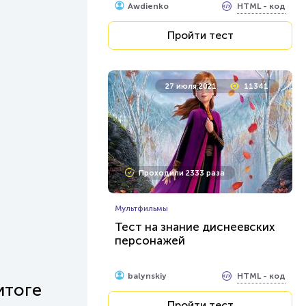
HTML - код
Awdienko
Пройти тест
27 июля 2021
11341
Проходили 2333 раза
Мультфильмы
Тест на знание диснеевских
персонажей
HTML - код
balynskiy
итоге
Пройти тест