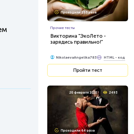
Проходили 153 раза
ем
Прочие тесты
Викторина "ЭкоЛето -
зарядись правильно!"
HTML - код
NikolaevaAngelika783
Пройти тест
20 февраля 2022
2493
Проходили 64 раза