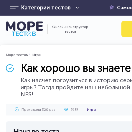
Категории тестов
Самое
Онлайн конструктор
тестов
Море тестов
Игры
Как хорошо вы знаете
Как насчет погрузиться в историю сер
игры? Тогда пройдите наш небольшой 
NFS!
Проходили 320 раз
Игры
5135
Начало теста