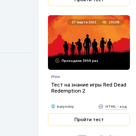
27 марта 2021
19108
Проходили 3959 раз
Игры
Тест на знание игры Red Dead
Redemption 2
HTML - код
balynskiy
Пройти тест