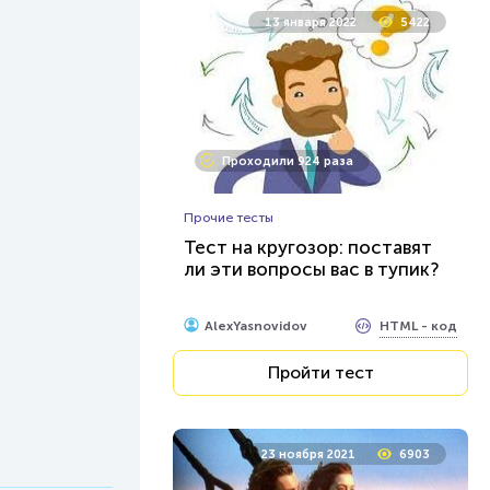
13 января 2022
5422
Проходили 924 раза
Прочие тесты
Тест на кругозор: поставят
ли эти вопросы вас в тупик?
HTML - код
AlexYasnovidov
Пройти тест
23 ноября 2021
6903