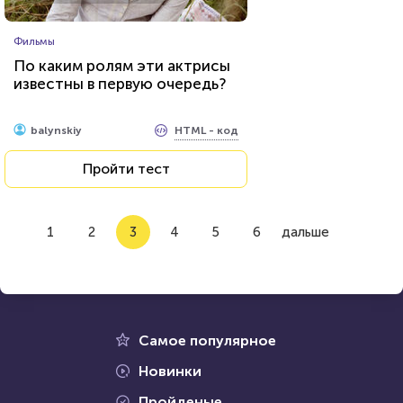
Фильмы
По каким ролям эти актрисы
известны в первую очередь?
HTML - код
balynskiy
Пройти тест
1
2
3
4
5
6
дальше
Самое популярное
Новинки
Пройденые