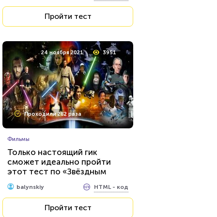
Пройти тест
24 ноября 2021
3951
Проходили 282 раза
Фильмы
Только настоящий гик
сможет идеально пройти
этот тест по «Звёздным
войнам»
HTML - код
balynskiy
Пройти тест