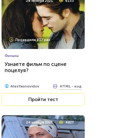
24 ноября 2021
6153
Проходили 837 раз
Фильмы
Узнаете фильм по сцене
поцелуя?
HTML - код
AlexYasnovidov
Пройти тест
24 ноября 2021
4827