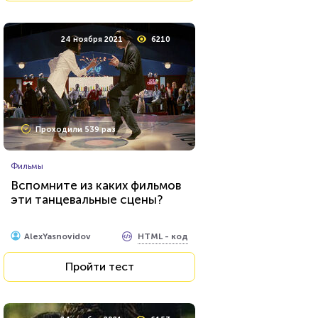
24 ноября 2021
6210
Проходили 539 раз
Фильмы
Вспомните из каких фильмов
эти танцевальные сцены?
HTML - код
AlexYasnovidov
Пройти тест