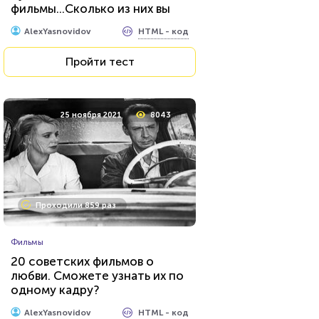
фильмы...Сколько из них вы
можете вспомнить?
HTML - код
AlexYasnovidov
Пройти тест
25 ноября 2021
8043
Проходили 859 раз
Фильмы
20 советских фильмов о
любви. Сможете узнать их по
одному кадру?
HTML - код
AlexYasnovidov