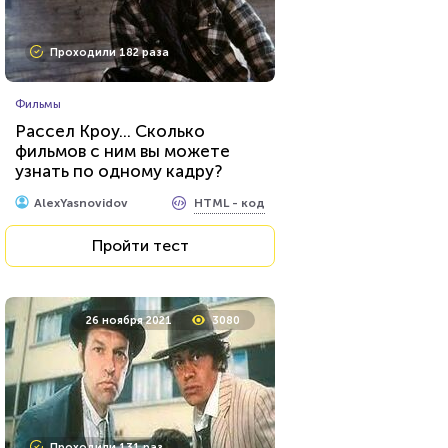
Проходили 182 раза
Фильмы
Рассел Кроу... Сколько
фильмов с ним вы можете
узнать по одному кадру?
HTML - код
AlexYasnovidov
Пройти тест
26 ноября 2021
3080
Проходили 131 раз