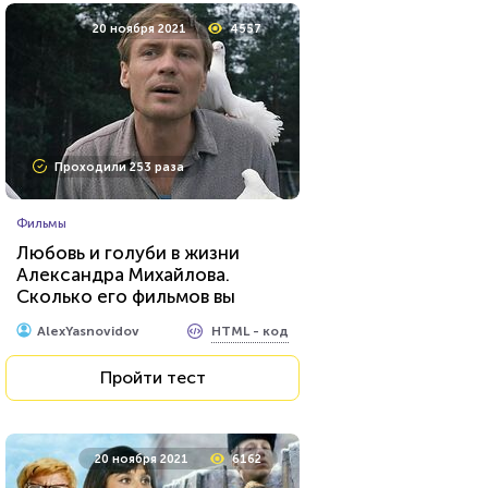
20 ноября 2021
4557
Проходили 253 раза
Фильмы
Любовь и голуби в жизни
Александра Михайлова.
Сколько его фильмов вы
знаете?
HTML - код
AlexYasnovidov
Пройти тест
20 ноября 2021
6162