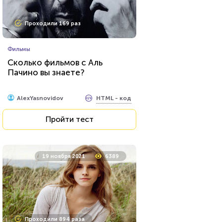
Проходили 169 раз
Фильмы
Сколько фильмов с Аль
Пачино вы знаете?
HTML - код
AlexYasnovidov
Пройти тест
19 ноября 2021
6389
Проходили 894 раза