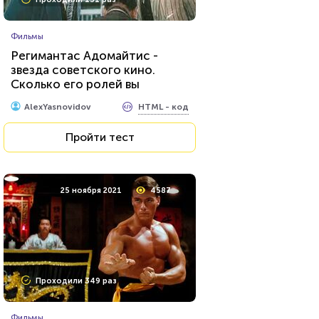
Фильмы
Регимантас Адомайтис -
звезда советского кино.
Сколько его ролей вы
помните?
HTML - код
AlexYasnovidov
Пройти тест
25 ноября 2021
4587
Проходили 349 раз
Фильмы