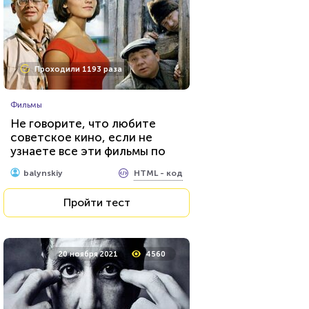
Проходили 1193 раза
Фильмы
Не говорите, что любите
советское кино, если не
узнаете все эти фильмы по
одному кадру
HTML - код
balynskiy
Пройти тест
20 ноября 2021
4560