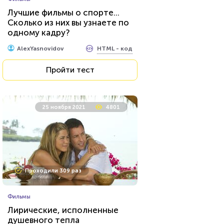
Лучшие фильмы о спорте...
Сколько из них вы узнаете по
одному кадру?
HTML - код
AlexYasnovidov
Пройти тест
25 ноября 2021
4801
Проходили 309 раз
Фильмы
Лирические, исполненные
душевного тепла