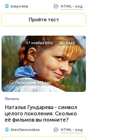
HTML - код
balynskiy
Пройти тест
27 ноября 2021
4846
Проходили 375 раз
Фильмы
Наталья Гундарева - символ
целого поколения. Сколько
её фильмов вы помните?
HTML - код
AlexYasnovidov