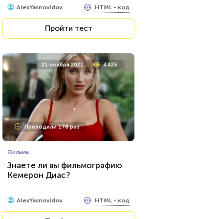
HTML - код
AlexYasnovidov
Пройти тест
21 ноября 2021
4425
Проходили 178 раз
Фильмы
Знаете ли вы фильмографию
Кемерон Диас?
HTML - код
AlexYasnovidov