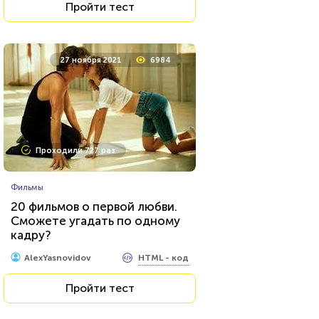
Пройти тест
27 ноября 2021
6984
Проходили 727 раз
Фильмы
20 фильмов о первой любви.
Сможете угадать по одному
кадру?
HTML - код
AlexYasnovidov
Пройти тест