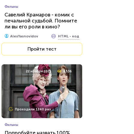
Фильмы
Савелий Крамаров - комик с
печальной судьбой. Помните
ли вы его роли в кино?
HTML - код
AlexYasnovidov
Пройти тест
22 ноября 2021
6336
Проходили 1240 раз
Фильмы
Попробуйте назвать 100%