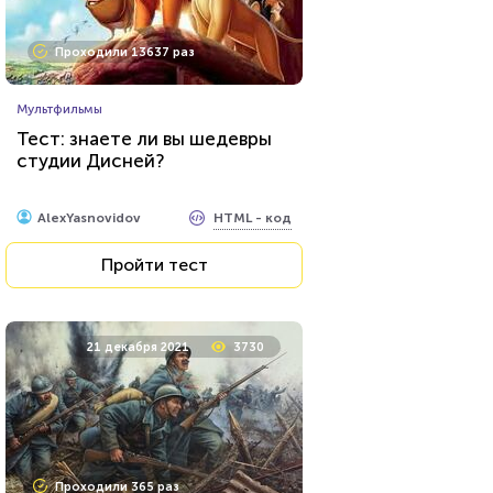
Проходили 13637 раз
Мультфильмы
Тест: знаете ли вы шедевры
студии Дисней?
HTML - код
AlexYasnovidov
Пройти тест
21 декабря 2021
3730
Проходили 365 раз