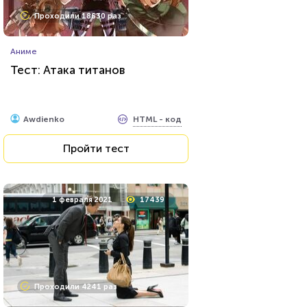
Проходили 18630 раз
Аниме
Тест: Атака титанов
HTML - код
Awdienko
Пройти тест
1 февраля 2021
17439
Проходили 4241 раз