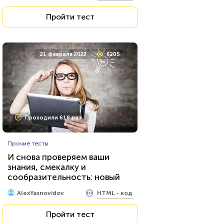
Пройти тест
21 февраля 2022
6205
Проходили 618 раз
Прочие тесты
И снова проверяем ваши
знания, смекалку и
сообразительность: новый
тест для эрудитов...
HTML - код
AlexYasnovidov
Пройти тест