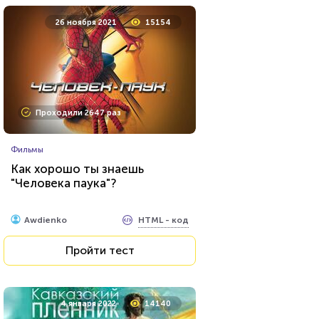
26 ноября 2021
15154
Проходили 2647 раз
Фильмы
Как хорошо ты знаешь
"Человека паука"?
HTML - код
Awdienko
Пройти тест
4 января 2022
14140