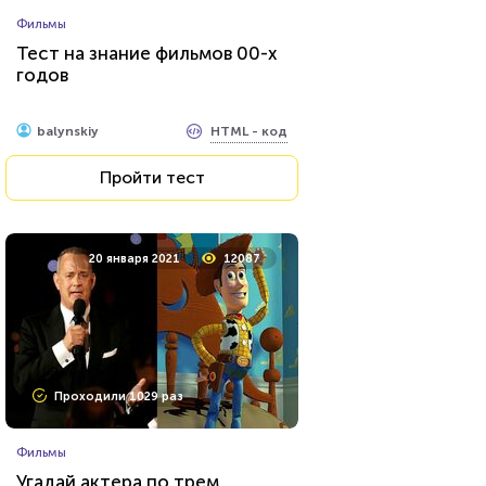
Фильмы
Тест на знание фильмов 00-х
годов
HTML - код
balynskiy
Пройти тест
20 января 2021
12087
Проходили 1029 раз
Фильмы
Угадай актера по трем