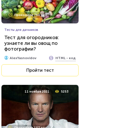
Проходили 760 раз
Тесты для дачников
Тест для огородников:
узнаете ли вы овощ по
фотографии?
HTML - код
AlexYasnovidov
Пройти тест
11 ноября 2021
5253
Проходили 157 раз