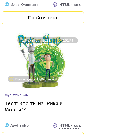
HTML - код
Илья Кузнецов
Пройти тест
13 октября 2021
10173
Проходили 1882 раза
Мультфильмы
Тест: Кто ты из "Рика и
Морти"?
HTML - код
Awdienko