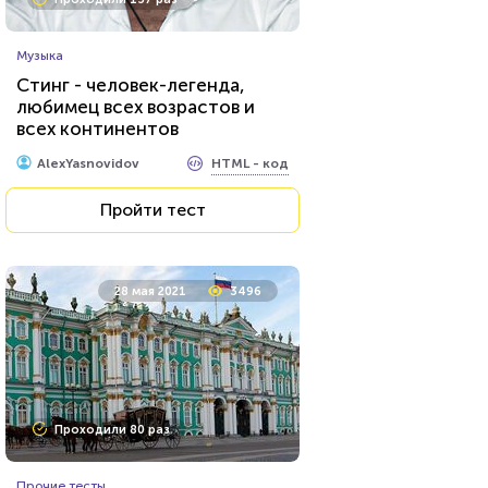
Музыка
Стинг - человек-легенда,
любимец всех возрастов и
всех континентов
HTML - код
AlexYasnovidov
Пройти тест
28 мая 2021
3496
Проходили 80 раз
Прочие тесты