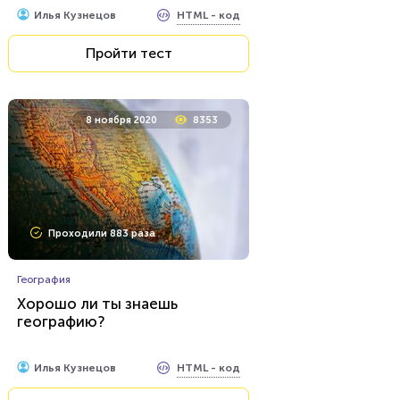
HTML - код
Илья Кузнецов
Пройти тест
8 ноября 2020
8353
Проходили 883 раза
География
Хорошо ли ты знаешь
географию?
HTML - код
Илья Кузнецов