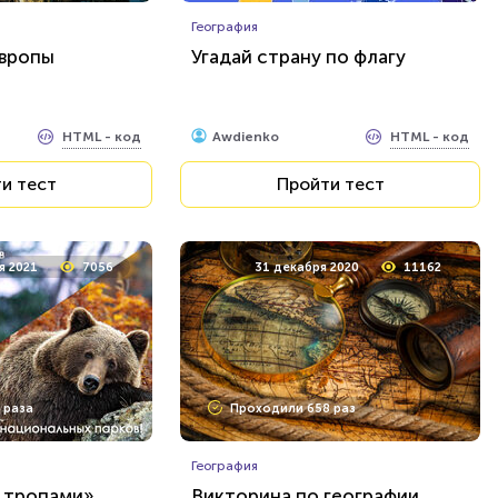
География
Европы
Угадай страну по флагу
HTML - код
HTML - код
Awdienko
и тест
Пройти тест
я 2021
7056
31 декабря 2020
11162
 раза
Проходили 658 раз
География
 тропами»
Викторина по географии