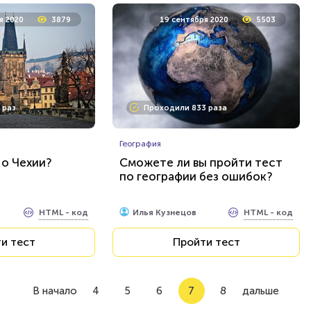
я 2020
3879
19 сентября 2020
5503
 раз
Проходили 833 раза
География
 о Чехии?
Сможете ли вы пройти тест
по географии без ошибок?
HTML - код
HTML - код
Илья Кузнецов
и тест
Пройти тест
В начало
4
5
6
7
8
дальше