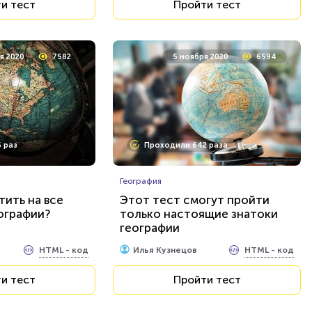
и тест
Пройти тест
я 2020
7582
5 ноября 2020
6594
 раз
Проходили 642 раза
География
ить на все
Этот тест смогут пройти
ографии?
только настоящие знатоки
географии
HTML - код
HTML - код
Илья Кузнецов
и тест
Пройти тест