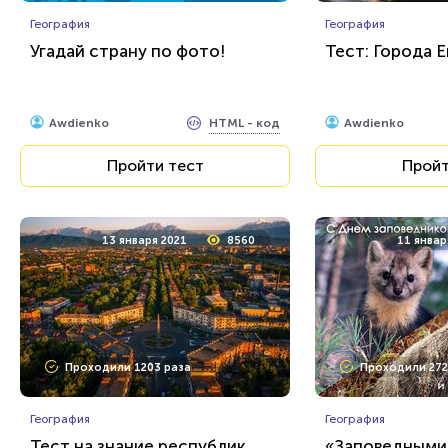
География
География
Угадай страну по фото!
Тест: Города 
HTML - код
Awdienko
Awdienko
Пройти тест
Пройт
13 января 2021
8560
11 январ
Проходили 1203 раза
Проходили 272
География
География
Тест на знание республик
«Заповедными