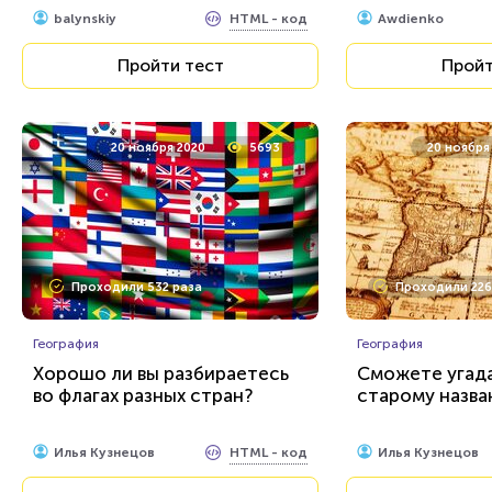
HTML - код
balynskiy
Awdienko
Пройти тест
Пройт
20 ноября 2020
5693
20 ноября
Проходили 532 раза
Проходили 226
География
География
Хорошо ли вы разбираетесь
Сможете угада
во флагах разных стран?
старому назв
HTML - код
Илья Кузнецов
Илья Кузнецов