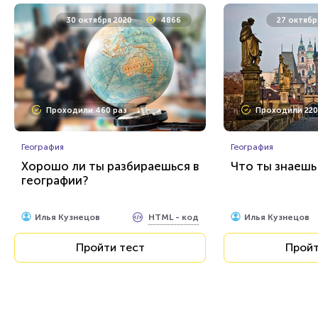
30 октября 2020
4866
27 октябр
Проходили 460 раз
Проходили 220
География
География
Хорошо ли ты разбираешься в
Что ты знаешь
географии?
HTML - код
Илья Кузнецов
Илья Кузнецов
Пройти тест
Пройт