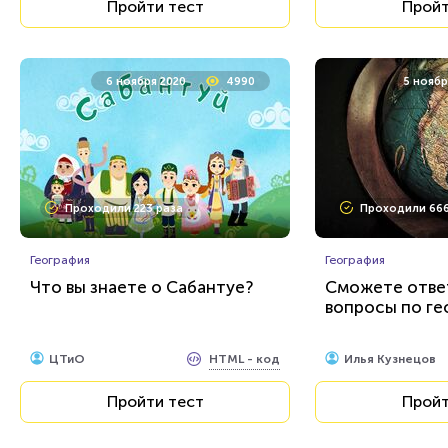
Пройти тест
Пройт
6 ноября 2020
4990
5 ноябр
Проходили 223 раза
Проходили 666
География
География
Что вы знаете о Сабантуе?
Сможете ответ
вопросы по ге
HTML - код
ЦТиО
Илья Кузнецов
Пройти тест
Пройт