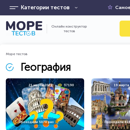
Категории тестов
Самое
Онлайн конструктор
тестов
Море тестов
География
21 марта 2021
37190
19 марта
Проходили 5070 раз
Проходили 816