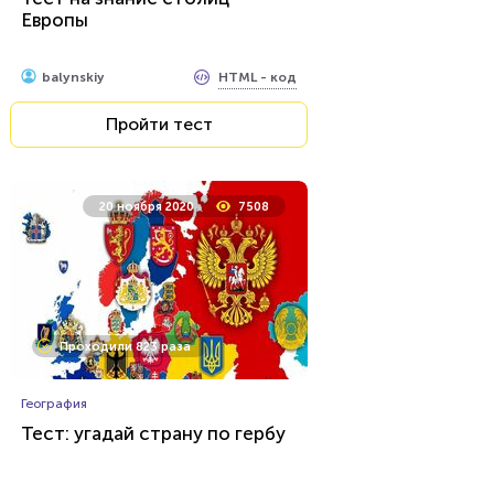
Европы
HTML - код
balynskiy
Пройти тест
20 ноября 2020
7508
Проходили 823 раза
География
Тест: угадай страну по гербу