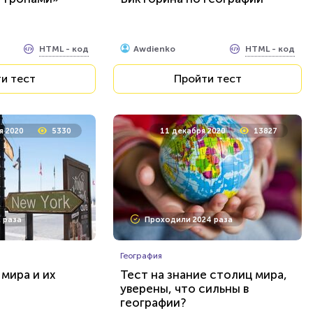
HTML - код
HTML - код
Awdienko
и тест
Пройти тест
я 2020
5330
11 декабря 2020
13827
 раза
Проходили 2024 раза
География
мира и их
Тест на знание столиц мира,
уверены, что сильны в
географии?