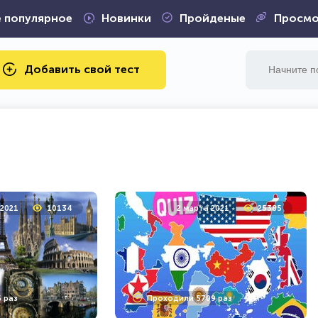
 популярное
Новинки
Пройденые
Просмо
Добавить свой тест
 2021
10134
2 марта 2021
25385
 раз
Проходили 5709 раз