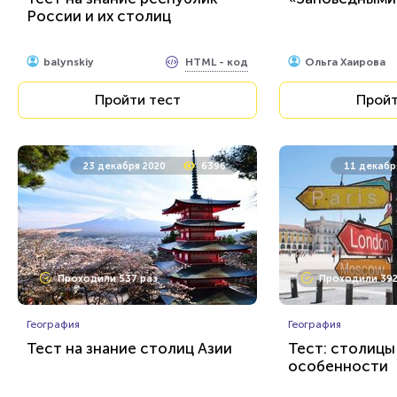
России и их столиц
HTML - код
balynskiy
Ольга Хаирова
Пройти тест
Пройт
23 декабря 2020
6396
11 декабр
Проходили 537 раз
Проходили 392
География
География
Тест на знание столиц Азии
Тест: столицы 
особенности