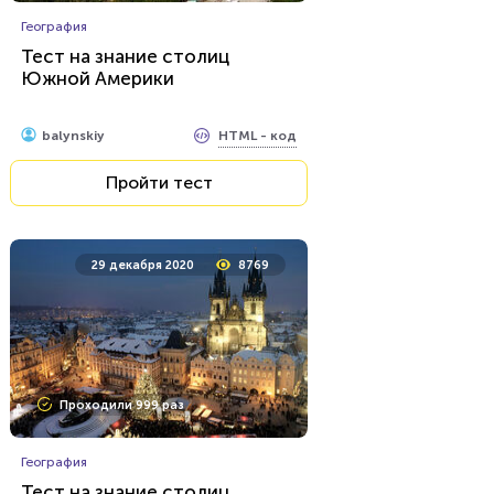
География
Тест на знание столиц
Южной Америки
HTML - код
balynskiy
Пройти тест
29 декабря 2020
8769
Проходили 999 раз
География
Тест на знание столиц