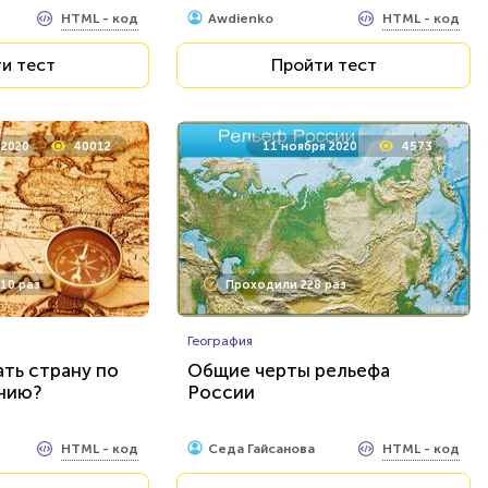
HTML - код
HTML - код
Awdienko
и тест
Пройти тест
 2020
40012
11 ноября 2020
4573
10 раз
Проходили 228 раз
География
ть страну по
Общие черты рельефа
анию?
России
HTML - код
HTML - код
Седа Гайсанова